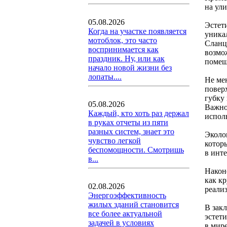
на ули
05.08.2026
Эстет
Когда на участке появляется
уника
мотоблок, это часто
Сланце
воспринимается как
возмо
праздник. Ну, или как
помещ
начало новой жизни без
лопаты....
Не мен
повер
губку
05.08.2026
Важно
Каждый, кто хоть раз держал
исполь
в руках отчеты из пяти
разных систем, знает это
Эколо
чувство легкой
котор
беспомощности. Смотришь
в инт
в...
Након
как кр
02.08.2026
реали
Энергоэффективность
жилых зданий становится
В закл
все более актуальной
эстет
задачей в условиях
в мир