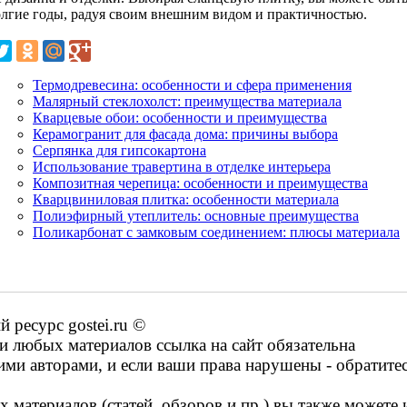
олгие годы, радуя своим внешним видом и практичностью.
Термодревесина: особенности и сфера применения
Малярный стеклохолст: преимущества материала
Кварцевые обои: особенности и преимущества
Керамогранит для фасада дома: причины выбора
Серпянка для гипсокартона
Использование травертина в отделке интерьера
Композитная черепица: особенности и преимущества
Кварцвиниловая плитка: особенности материала
Полиэфирный утеплитель: основные преимущества
Поликарбонат с замковым соединением: плюсы материала
ресурс gostei.ru ©
 любых материалов ссылка на сайт обязательна
ими авторами, и если ваши права нарушены - обратите
 материалов (статей, обзоров и пр.) вы также можете