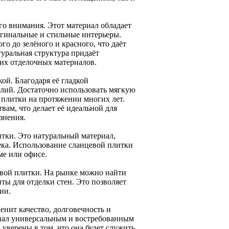
го внимания. Этот материал обладает
игинальные и стильные интерьеры.
о до зелёного и красного, что даёт
туральная структура придаёт
их отделочных материалов.
ой. Благодаря её гладкой
илий. Достаточно использовать мягкую
 плитки на протяжении многих лет.
вам, что делает её идеальной для
знения.
тки. Это натуральный материал,
ека. Использование сланцевой плитки
ме или офисе.
евой плитки. На рынке можно найти
ты для отделки стен. Это позволяет
ии.
енит качество, долговечность и
риал универсальным и востребованным
уверены в том, что она будет служить