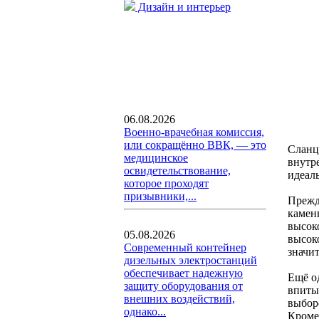
Дизайн и интерьер
06.08.2026
Военно-врачебная комиссия,
или сокращённо ВВК, — это
Сланц
медицинское
внутр
освидетельствование,
идеал
которое проходят
призывники,...
Прежд
камен
высок
05.08.2026
высок
Современный контейнер
значи
дизельных электростанций
обеспечивает надежную
Ещё о
защиту оборудования от
впиты
внешних воздействий,
выбор
однако...
Кроме 