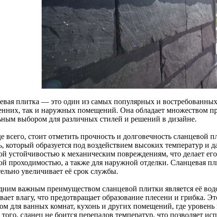
евая плитка — это один из самых популярных и востребованных
енних, так и наружных помещений. Она обладает множеством пр
ьным выбором для различных стилей и решений в дизайне.
е всего, стоит отметить прочность и долговечность сланцевой 
ь, который образуется под воздействием высоких температур и да
ой устойчивостью к механическим повреждениям, что делает ег
ой проходимостью, а также для наружной отделки. Сланцевая пли
тельно увеличивает её срок службы.
дним важным преимуществом сланцевой плитки является её вод
вает влагу, что предотвращает образование плесени и грибка. Э
ом для ванных комнат, кухонь и других помещений, где уровень
того, сланец не боится перепадов температур, что позволяет исп