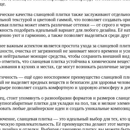
це.
ические качества сланцевой плитки также заслуживают отдельно
льной текстурой и цветовой гаммой, что позволяет создавать ор
вая плитка может иметь различные оттенки — от серого и черног
жность подобрать идеальный вариант для любого дизайна. Её на
ению уют и гармонию, а также позволяет выделяться среди друг
ее важным аспектом является простота ухода за сланцевой плитк
хности, очистка от загрязнений не занимает много времени и ус
 и нейтральные моющие средства, чтобы сохранить внешний вид
 отметить, что сланцевая плитка устойчива к химическим вещест
зования в кухнях и местах, где могут возникать различные загря
гичность — ещё одно неоспоримое преимущество сланцевой пли
ый не выделяет вредных веществ и безопасен для здоровья челов
ерьере позволяет создать комфортную и здоровую атмосферу в до
ец, стоит упомянуть о разнообразии форматов и размеров сланц
упногабаритные плитки для укладки на пол, так и мелкие элемен
зовать любые дизайнерские идеи и создать уникальные композиц
ючение, сланцевая плитка — это идеальный выбор для тех, кто ц
ическую привлекательность. Её преимущества делают этот мате
е дизайна и отделки. Выбирая сланцевую плитку, вы можете быть 