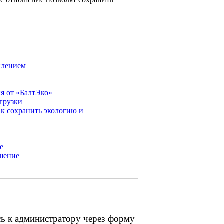
плением
я от «БалтЭко»
грузки
к сохранить экологию и
е
шение
сь к администратору через форму