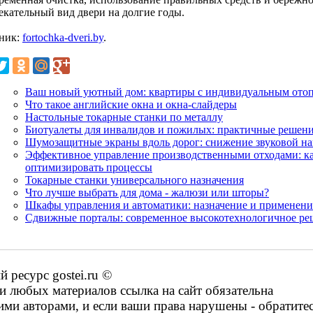
екательный вид двери на долгие годы.
ник:
fortochka-dveri.by
.
Ваш новый уютный дом: квартиры с индивидуальным ото
Что такое английские окна и окна-слайдеры
Настольные токарные станки по металлу
Биотуалеты для инвалидов и пожилых: практичные решени
Шумозащитные экраны вдоль дорог: снижение звуковой на
Эффективное управление производственными отходами: ка
оптимизировать процессы
Токарные станки универсального назначения
Что лучше выбрать для дома - жалюзи или шторы?
Шкафы управления и автоматики: назначение и применени
Сдвижные порталы: современное высокотехнологичное ре
ресурс gostei.ru ©
 любых материалов ссылка на сайт обязательна
ими авторами, и если ваши права нарушены - обратите