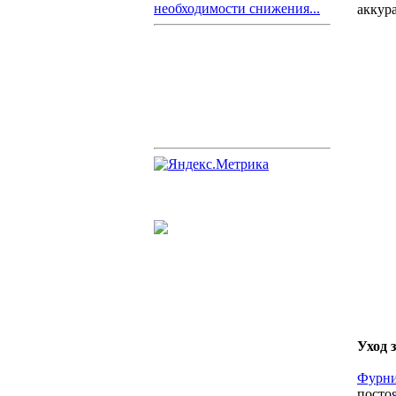
необходимости снижения...
аккур
Уход 
Фурни
посто