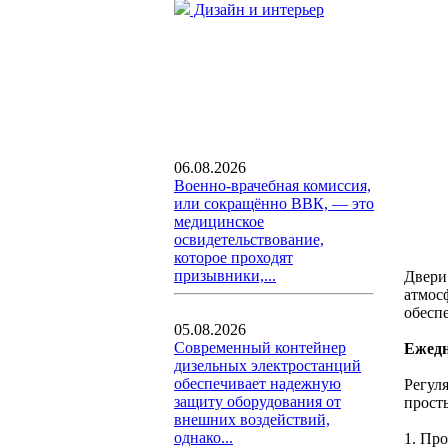
Дизайн и интерьер
06.08.2026
Военно-врачебная комиссия,
или сокращённо ВВК, — это
медицинское
освидетельствование,
которое проходят
призывники,...
Двери
атмос
обесп
05.08.2026
Современный контейнер
Ежедн
дизельных электростанций
обеспечивает надежную
Регул
защиту оборудования от
прост
внешних воздействий,
однако...
1. Пр