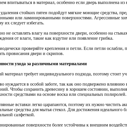
нем впитываться в материал, особенно если дверь выполнена из 
я удаления стойких пятен подойдут мягкие моющие средства, пре
янными или ламинированными поверхностями. Агрессивные хим
у их следует избегать.
жно не оставлять влагу на поверхности двери, особенно на стык
дения от влаги, такие как вздутие или появление грибка.
риодически проверяйте крепления и петли. Если петли ослабли, 
ать провисания двери и скрипов.
нности ухода за различными материалами
й материал требует индивидуального подхода, поэтому стоит у
ево нуждается в особой заботе, так как оно подвержено влиянию
аний. Чтобы сохранить древесину в хорошем состоянии, выполн
хности средствами на основе воска или специальных полиролей.
клянные вставки легко царапаются, поэтому их нужно чистить ак
льные средства для мытья стекол. Для достижения идеального бл
альной салфеткой.
инированные поверхности более устойчивы к внешним воздейств