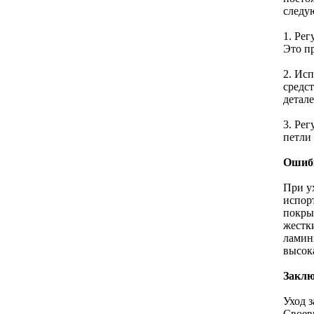
следу
1. Рег
Это п
2. Ис
средс
детале
3. Рег
петли
Ошибк
При у
испор
покры
жестк
ламин
высок
Заклю
Уход 
Своев