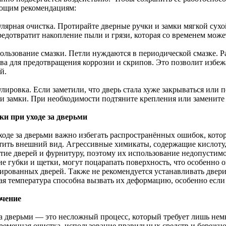
ющим рекомендациям:
улярная очистка. Протирайте дверные ручки и замки мягкой сухой
редотвратит накопление пыли и грязи, которая со временем може
пользование смазки. Петли нуждаются в периодической смазке. 
тва для предотвращения коррозии и скрипов. Это позволит избе
й.
улировка. Если заметили, что дверь стала хуже закрываться или
 и замки. При необходимости подтяните крепления или замените
и при уходе за дверьми
ходе за дверьми важно избегать распространённых ошибок, кото
тить внешний вид. Агрессивные химикаты, содержащие кислоту,
тие дверей и фурнитуру, поэтому их использование недопустимо
ие губки и щетки, могут поцарапать поверхность, что особенно 
ированных дверей. Также не рекомендуется устанавливать двери 
ая температура способна вызвать их деформацию, особенно если
чение
за дверьми — это несложный процесс, который требует лишь нем
ременная очистка, использование правильных средств и бережно