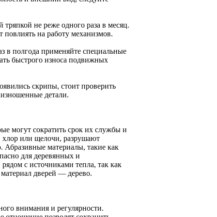
 тряпкой не реже одного раза в месяц.
т повлиять на работу механизмов.
Раз в полгода применяйте специальные
жать быстрого износа подвижных
 появились скрипы, стоит проверить
 изношенные детали.
рые могут сократить срок их службы и
 хлор или щелочи, разрушают
. Абразивные материалы, такие как
опасно для деревянных и
рядом с источниками тепла, так как
 материал дверей — дерево.
ного внимания и регулярности.
е отношение позволят сохранить