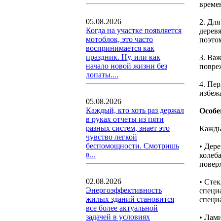
време
05.08.2026
2. Дл
Когда на участке появляется
дерев
мотоблок, это часто
поэтом
воспринимается как
праздник. Ну, или как
3. Ва
начало новой жизни без
повреж
лопаты....
4. Пе
избеж
05.08.2026
Каждый, кто хоть раз держал
Особе
в руках отчеты из пяти
разных систем, знает это
Кажды
чувство легкой
беспомощности. Смотришь
• Дер
в...
колеб
повер
02.08.2026
• Сте
Энергоэффективность
специа
жилых зданий становится
специ
все более актуальной
задачей в условиях
• Лам