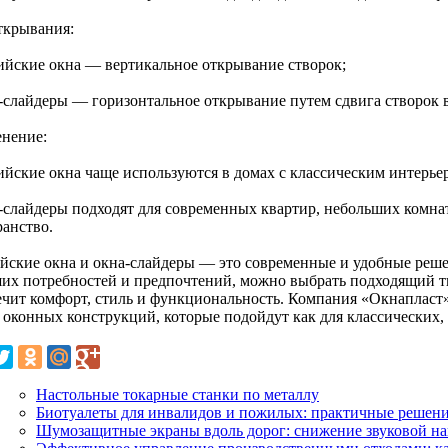
ткрывания:
лийские окна — вертикальное открывание створок;
а-слайдеры — горизонтальное открывание путем сдвига створок 
нение:
лийские окна чаще используются в домах с классическим интер
а-слайдеры подходят для современных квартир, небольших комнат
ранство.
йские окна и окна-слайдеры — это современные и удобные реше
ших потребностей и предпочтений, можно выбрать подходящий т
ечит комфорт, стиль и функциональность. Компания «Окнапласт
 оконных конструкций, которые подойдут как для классических, 
Настольные токарные станки по металлу
Биотуалеты для инвалидов и пожилых: практичные решени
Шумозащитные экраны вдоль дорог: снижение звуковой на