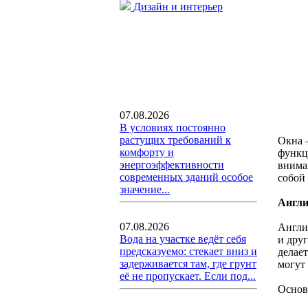
Дизайн и интерьер
07.08.2026
В условиях постоянно
растущих требований к
Окна —
комфорту и
функц
энергоэффективности
внима
современных зданий особое
собой
значение...
Англи
07.08.2026
Англи
Вода на участке ведёт себя
и дру
предсказуемо: стекает вниз и
делае
задерживается там, где грунт
могут
её не пропускает. Если под...
Основ