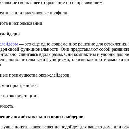
тикальное скользящее открывание по направляющим;
евянные или пластиковые профили;
тота в использовании.
слайдеры
слайдеры
— это еще одно современное решение для остекления, 
даря своей функциональности. Они представляют собой раздвиж
онтально, сдвигаясь вдоль рамы. Они компактны и удобны для 
ены дополнительными функциями, такими как противомоскитны
.
ные преимущества окон-слайдеров:
омия пространства;
ство эксплуатации;
жность.
ение английских окон и окон-слайдеров
 лучше понять, какое решение подойдет для вашего дома или оф