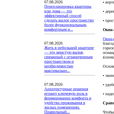
07.08.2026
• вер
Перепланировка квартиры
или дома — это
• дер
эффективный способ
сделать жилое пространство
• прос
более функциональным,
комфортным и...
Окна-
Окна-
07.08.2026
благо
Жить в небольшой квартире
гориз
— это зачастую вызов,
оснащ
связанный с ограниченным
взлома
пространством и
необходимостью
Основ
максимально...
• экон
07.08.2026
• удоб
Архитектурные решения
играют ключевую роль в
• наде
формировании комфорта и
удобства проживания в
Сравн
жилых помещениях.
Правильный...
Чтобы