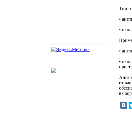
Тип о
• анг
• окн
Приме
• анг
• окн
прост
Англи
от ва
обесп
выбор