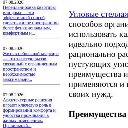
07.08.2026
Перепланировка квартиры
Угловые стелла
или дома — это
эффективный способ
способов орган
сделать жилое пространство
более функциональным,
использовать к
комфортным и...
идеально подход
07.08.2026
рационально ра
Жить в небольшой квартире
— это зачастую вызов,
пустующих углов
связанный с ограниченным
пространством и
преимущества и
необходимостью
максимально...
применяются и 
своих нужд.
07.08.2026
Архитектурные решения
играют ключевую роль в
формировании комфорта и
Преимущества 
удобства проживания в
жилых помещениях.
Правильный...