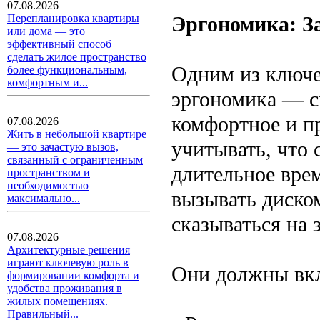
07.08.2026
Эргономика: З
Перепланировка квартиры
или дома — это
эффективный способ
сделать жилое пространство
Одним из ключе
более функциональным,
комфортным и...
эргономика — с
комфортное и п
07.08.2026
Жить в небольшой квартире
учитывать, что 
— это зачастую вызов,
связанный с ограниченным
длительное вре
пространством и
необходимостью
вызывать диском
максимально...
сказываться на 
07.08.2026
Архитектурные решения
играют ключевую роль в
Они должны вк
формировании комфорта и
удобства проживания в
жилых помещениях.
Правильный...