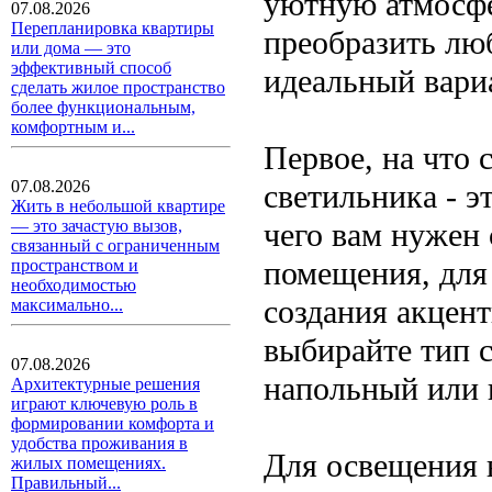
уютную атмосфе
07.08.2026
Перепланировка квартиры
преобразить лю
или дома — это
эффективный способ
идеальный вариа
сделать жилое пространство
более функциональным,
комфортным и...
Первое, на что 
07.08.2026
светильника - э
Жить в небольшой квартире
чего вам нужен 
— это зачастую вызов,
связанный с ограниченным
помещения, для
пространством и
необходимостью
создания акцент
максимально...
выбирайте тип 
07.08.2026
напольный или 
Архитектурные решения
играют ключевую роль в
формировании комфорта и
удобства проживания в
Для освещения 
жилых помещениях.
Правильный...