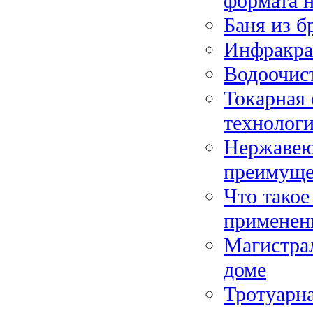
формата 
Баня из б
Инфракрас
Водоочист
Токарная 
технолог
Нержавею
преимуще
Что такое
применен
Магистрал
доме
Тротуарна