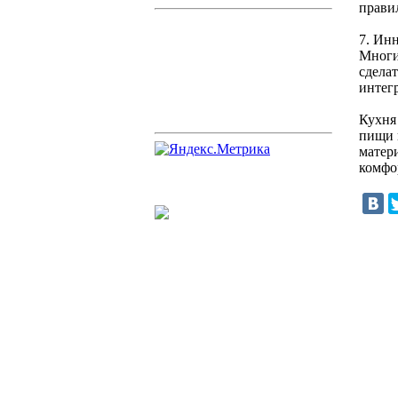
прави
7. Ин
Многи
сдела
интег
Кухня
пищи 
матер
комфо