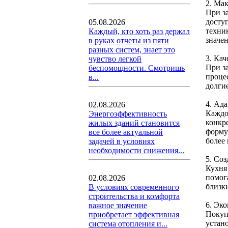
2. Ма
При з
досту
05.08.2026
техни
Каждый, кто хоть раз держал
значен
в руках отчеты из пяти
разных систем, знает это
3. Ка
чувство легкой
При з
беспомощности. Смотришь
процес
в...
долги
4. Ад
02.08.2026
Каждо
Энергоэффективность
конкр
жилых зданий становится
форму
все более актуальной
более
задачей в условиях
необходимости снижения...
5. Со
Кухня 
помог
02.08.2026
близк
В условиях современного
строительства и комфорта
6. Эк
важное значение
Покуп
приобретает эффективная
устано
система отопления и...