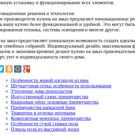
льную установку и функционирование всех элементов.
новационные решения и технологии
е производители кухонь на заказ предлагают инновационные ре
ть вашу кухню более функциональной и удобной. Это могут быт
рированная техника, системы освещения и многое другое.
 на заказ предоставляет уникальную возможность создать идеаль
и семейных собраний. Индивидуальный дизайн, максимальная ф
иалов и экономия времени делают кухню на заказ привлекательн
рт, уют и индивидуальность своего дома.
Особенности живой изгороди из ивы
Штукатурная сетка: особенности использования
Утепление дома пенопластом
Искусственный газон: преимущества
Кварцевые обои: основные преимущества
Преимущества каркасной бани
Травертин в отделке интерьера
Композитная черепица: преимущества
Особенности сухой стяжки пола
Плюсы пола из массивной доски