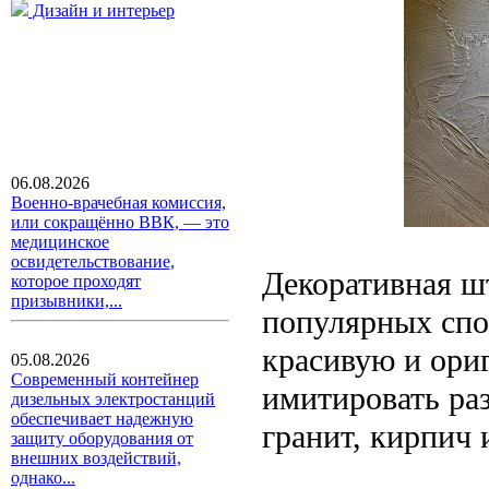
Дизайн и интерьер
06.08.2026
Военно-врачебная комиссия,
или сокращённо ВВК, — это
медицинское
освидетельствование,
Декоративная шт
которое проходят
призывники,...
популярных спос
красивую и ори
05.08.2026
Современный контейнер
имитировать ра
дизельных электростанций
обеспечивает надежную
гранит, кирпич 
защиту оборудования от
внешних воздействий,
однако...