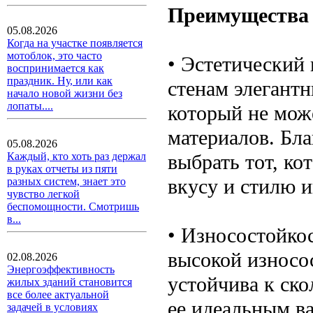
Преимущества 
05.08.2026
Когда на участке появляется
мотоблок, это часто
• Эстетический 
воспринимается как
праздник. Ну, или как
стенам элегант
начало новой жизни без
лопаты....
который не мож
материалов. Бла
05.08.2026
выбрать тот, ко
Каждый, кто хоть раз держал
в руках отчеты из пяти
вкусу и стилю и
разных систем, знает это
чувство легкой
беспомощности. Смотришь
в...
• Износостойкос
высокой износо
02.08.2026
Энергоэффективность
устойчива к ско
жилых зданий становится
все более актуальной
ее идеальным в
задачей в условиях