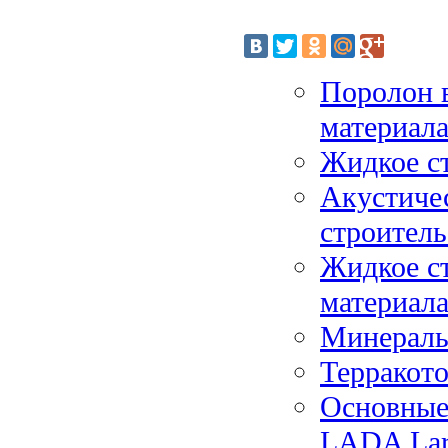
Поролон 
материал
Жидкое ст
Акустиче
строитель
Жидкое с
материал
Минераль
Терракото
Основные
LADA Lar