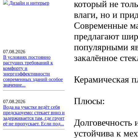
который не толь
Дизайн и интерьер
влаги, но и при
Современные ма
предлагают шир
популярными яв
07.08.2026
закалённое стек
В условиях постоянно
растущих требований к
комфорту и
энергоэффективности
Керамическая п
современных зданий особое
значение...
Плюсы:
07.08.2026
Вода на участке ведёт себя
предсказуемо: стекает вниз и
задерживается там, где грунт
Долговечность 
её не пропускает. Если под...
устойчива к ме