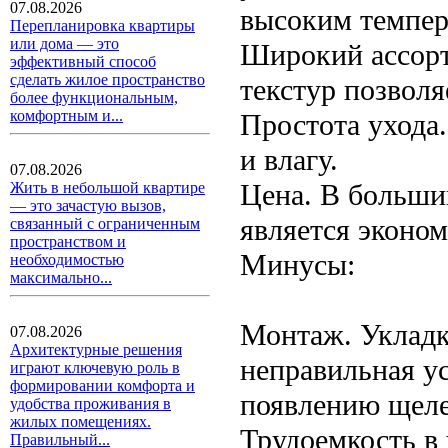
07.08.2026
высоким темпер
Перепланировка квартиры
или дома — это
Широкий ассорт
эффективный способ
сделать жилое пространство
текстур позволя
более функциональным,
комфортным и...
Простота ухода.
и влагу.
07.08.2026
Цена. В больши
Жить в небольшой квартире
— это зачастую вызов,
является эконо
связанный с ограниченным
пространством и
Минусы:
необходимостью
максимально...
Монтаж. Укладк
07.08.2026
Архитектурные решения
неправильная у
играют ключевую роль в
формировании комфорта и
появлению щеле
удобства проживания в
жилых помещениях.
Трудоемкость в
Правильный...