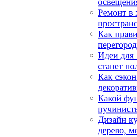
освещения
Ремонт в 
пространс
Как прав
перегород
Идеи для 
станет по
Как сэкон
декорати
Какой фун
пучинист
Дизайн ку
дерево, м