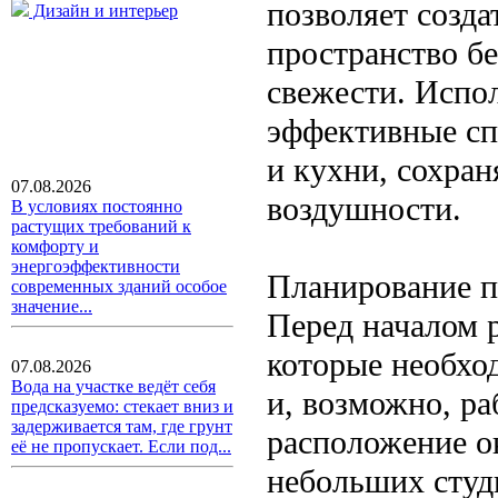
позволяет созд
Дизайн и интерьер
пространство б
свежести. Испо
эффективные сп
и кухни, сохра
07.08.2026
воздушности.
В условиях постоянно
растущих требований к
комфорту и
энергоэффективности
Планирование п
современных зданий особое
значение...
Перед началом 
которые необхо
07.08.2026
Вода на участке ведёт себя
и, возможно, ра
предсказуемо: стекает вниз и
задерживается там, где грунт
расположение ок
её не пропускает. Если под...
небольших студ