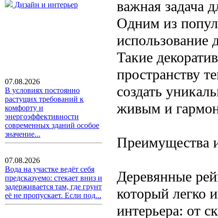
важная задача д
Дизайн и интерьер
Одним из попул
использование 
Такие декорати
пространству те
07.08.2026
создать уникаль
В условиях постоянно
растущих требований к
живым и гармо
комфорту и
энергоэффективности
современных зданий особое
значение...
Преимущества и
07.08.2026
Вода на участке ведёт себя
Деревянные рей
предсказуемо: стекает вниз и
задерживается там, где грунт
который легко и
её не пропускает. Если под...
интерьера: от 