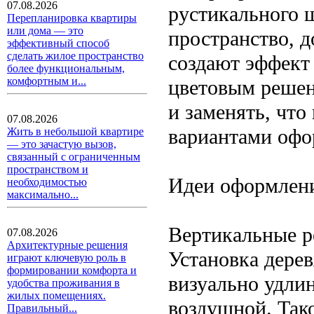
07.08.2026
рустикального 
Перепланировка квартиры
или дома — это
пространство, д
эффективный способ
сделать жилое пространство
создают эффект
более функциональным,
комфортным и...
цветовым решен
и заменять, что
07.08.2026
вариантами офо
Жить в небольшой квартире
— это зачастую вызов,
связанный с ограниченным
пространством и
Идеи оформлени
необходимостью
максимально...
Вертикальные р
07.08.2026
Архитектурные решения
Установка дерев
играют ключевую роль в
формировании комфорта и
визуально удлин
удобства проживания в
жилых помещениях.
воздушной. Так
Правильный...