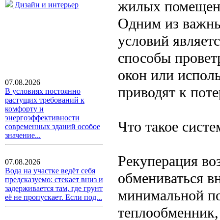
жилых помещени
Дизайн и интерьер
Одним из важны
условий являет
способы провет
окон или испол
07.08.2026
приводят к поте
В условиях постоянно
растущих требований к
комфорту и
энергоэффективности
Что такое систе
современных зданий особое
значение...
Рекуперация во
07.08.2026
Вода на участке ведёт себя
обмениваться в
предсказуемо: стекает вниз и
задерживается там, где грунт
минимальной по
её не пропускает. Если под...
теплообменник,