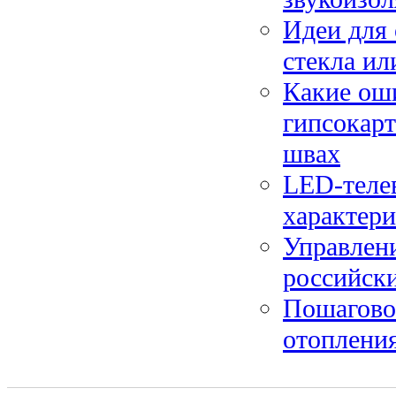
Идеи для 
стекла ил
Какие ош
гипсокарт
швах
LED-телев
характери
Управлени
российски
Пошаговое
отопления