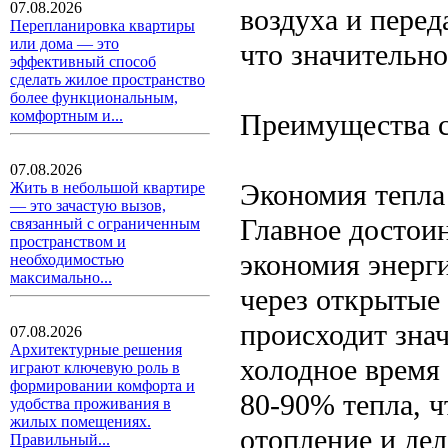
07.08.2026
воздуха и перед
Перепланировка квартиры
или дома — это
что значительно
эффективный способ
сделать жилое пространство
более функциональным,
комфортным и...
Преимущества с
07.08.2026
Экономия тепла 
Жить в небольшой квартире
— это зачастую вызов,
Главное достои
связанный с ограниченным
пространством и
экономия энерг
необходимостью
максимально...
через открытые
происходит знач
07.08.2026
Архитектурные решения
холодное время 
играют ключевую роль в
формировании комфорта и
80-90% тепла, 
удобства проживания в
жилых помещениях.
отопление и де
Правильный...