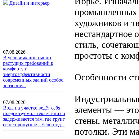
Йорке. Изначал
Дизайн и интерьер
промышленных з
художников и т
нестандартное 
стиль, сочетающ
07.08.2026
простоты с ком
В условиях постоянно
растущих требований к
комфорту и
энергоэффективности
Особенности ст
современных зданий особое
значение...
Индустриальные
07.08.2026
элементы — это
Вода на участке ведёт себя
предсказуемо: стекает вниз и
стены, металли
задерживается там, где грунт
её не пропускает. Если под...
потолки. Эти м