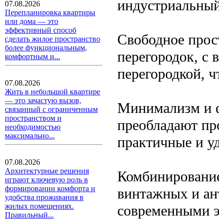
индустриальны
07.08.2026
Перепланировка квартиры
или дома — это
эффективный способ
Свободное прос
сделать жилое пространство
более функциональным,
перегородок, с
комфортным и...
перегородкой, 
07.08.2026
Жить в небольшой квартире
— это зачастую вызов,
Минимализм и ф
связанный с ограниченным
пространством и
преобладают пр
необходимостью
максимально...
практичные и у
07.08.2026
Архитектурные решения
Комбинирование
играют ключевую роль в
формировании комфорта и
винтажных и ан
удобства проживания в
жилых помещениях.
современными э
Правильный...