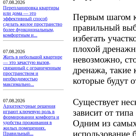
07.08.2026
Перепланировка квартиры
или дома — это
Первым шагом к
эффективный способ
сделать жилое пространство
правильный выб
более функциональным,
комфортным и...
избегать участк
плохой дренажн
07.08.2026
невозможно, ст
Жить в небольшой квартире
— это зачастую вызов,
дренажа, такие 
связанный с ограниченным
пространством и
которые будут о
необходимостью
максимально...
Существует нес
07.08.2026
Архитектурные решения
зависит от типа
играют ключевую роль в
формировании комфорта и
Одним из самых
удобства проживания в
жилых помещениях.
использование 
Правильный...