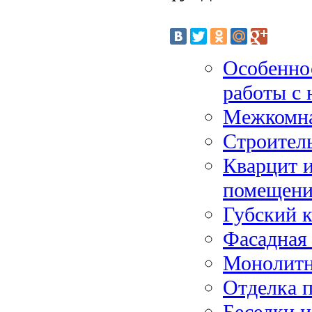
Особенно
работы с
Межкомна
Строител
Кварцит и
помещен
Губский к
Фасадная 
Монолитн
Отделка 
Беседки и