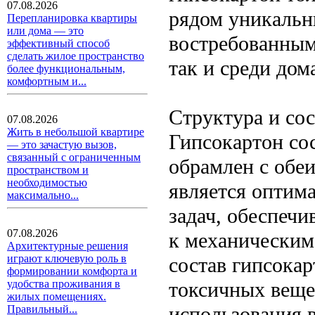
07.08.2026
рядом уникальн
Перепланировка квартиры
или дома — это
востребованным
эффективный способ
сделать жилое пространство
так и среди дом
более функциональным,
комфортным и...
Структура и сос
07.08.2026
Жить в небольшой квартире
Гипсокартон сос
— это зачастую вызов,
связанный с ограниченным
обрамлен с обе
пространством и
необходимостью
является оптим
максимально...
задач, обеспечи
07.08.2026
к механическим
Архитектурные решения
играют ключевую роль в
состав гипсокар
формировании комфорта и
токсичных вещес
удобства проживания в
жилых помещениях.
использования 
Правильный...