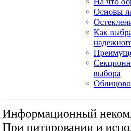
На что об
Основы л
Остеклен
Как выбра
надежного
Преимущес
Секционн
выбора
Облицово
Информационный некомме
При цитировании и испо