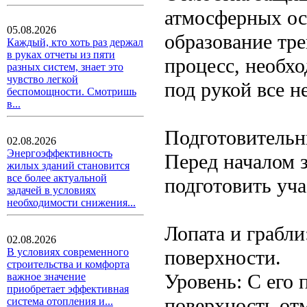
атмосферных ос
05.08.2026
образование тр
Каждый, кто хоть раз держал
в руках отчеты из пяти
процесс, необх
разных систем, знает это
чувство легкой
под рукой все 
беспомощности. Смотришь
в...
Подготовительн
02.08.2026
Энергоэффективность
Перед началом 
жилых зданий становится
все более актуальной
подготовить уча
задачей в условиях
необходимости снижения...
Лопата и грабл
02.08.2026
поверхности.
В условиях современного
строительства и комфорта
Уровень: С его
важное значение
приобретает эффективная
поверхность от
система отопления и...