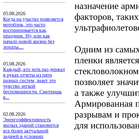
назначение арм
05.08.2026
факторов, таких
Когда на участке появляется
мотоблок, это часто
ультрафиолетов
воспринимается как
праздник. Ну, или как
начало новой жизни без
Одним из самых
лопаты....
пленки является
05.08.2026
стекловолокном
Каждый, кто хоть раз держал
в руках отчеты из пяти
позволяет знач
разных систем, знает это
чувство легкой
а также улучши
беспомощности. Смотришь
в...
Армированная п
разрывам и про
02.08.2026
Энергоэффективность
для использован
жилых зданий становится
все более актуальной
задачей в условиях