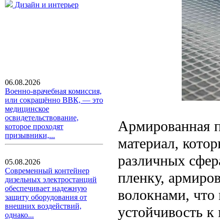
Дизайн и интерьер
06.08.2026
Военно-врачебная комиссия,
или сокращённо ВВК, — это
медицинское
освидетельствование,
Армированная п
которое проходят
призывники,...
материал, кото
различных сфер
05.08.2026
Современный контейнер
пленку, армиро
дизельных электростанций
обеспечивает надежную
волокнами, что
защиту оборудования от
внешних воздействий,
устойчивость к
однако...