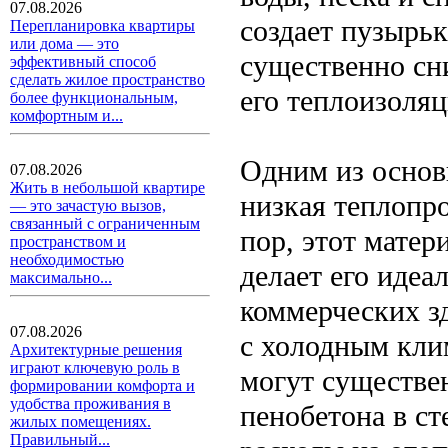
07.08.2026
создает пузырьк
Перепланировка квартиры
или дома — это
существенно сн
эффективный способ
сделать жилое пространство
его теплоизоля
более функциональным,
комфортным и...
Одним из основ
07.08.2026
Жить в небольшой квартире
низкая теплопр
— это зачастую вызов,
связанный с ограниченным
пор, этот матер
пространством и
необходимостью
делает его иде
максимально...
коммерческих зд
07.08.2026
с холодным клим
Архитектурные решения
играют ключевую роль в
могут существе
формировании комфорта и
удобства проживания в
пенобетона в ст
жилых помещениях.
Правильный...