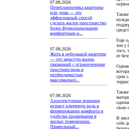
07.08.2026
перво
Перепланировка квартиры
или дома — это
Также 
эффективный способ
нуждае
сделать жилое пространство
подде
более функциональным,
средст
комфортным и...
Еще о
зон у
07.08.2026
того,
Жить в небольшой квартире
ее бе
— это зачастую вызов,
связанный с ограниченным
Однак
пространством и
котор
необходимостью
срок 
максимально...
терра
Также
07.08.2026
матер
Архитектурные решения
одина
играют ключевую роль в
свою 
формировании комфорта и
удобства проживания в
В зак
жилых помещениях.
себе д
Правильный...
безоп