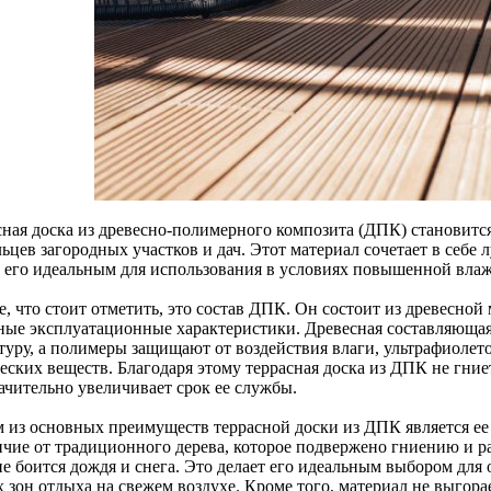
сная доска из древесно-полимерного композита (ДПК) становится
ьцев загородных участков и дач. Этот материал сочетает в себе 
т его идеальным для использования в условиях повышенной вла
, что стоит отметить, это состав ДПК. Он состоит из древесной
ные эксплуатационные характеристики. Древесная составляющая
стуру, а полимеры защищают от воздействия влаги, ультрафиолет
ских веществ. Благодаря этому террасная доска из ДПК не гниет
ачительно увеличивает срок ее службы.
 из основных преимуществ террасной доски из ДПК является ее
ичие от традиционного дерева, которое подвержено гниению и р
 боится дождя и снега. Это делает его идеальным выбором для о
 зон отдыха на свежем воздухе. Кроме того, материал не выгорае