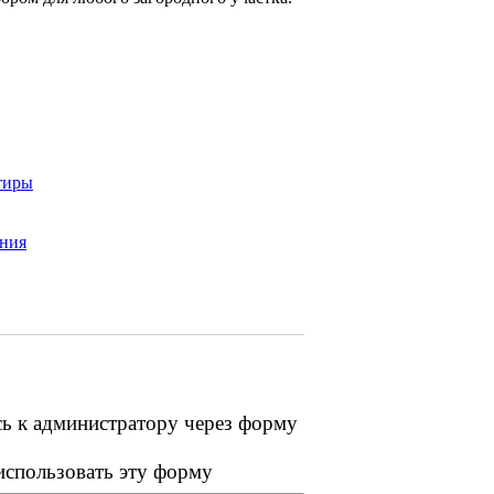
тиры
ения
сь к администратору через форму
 использовать эту форму