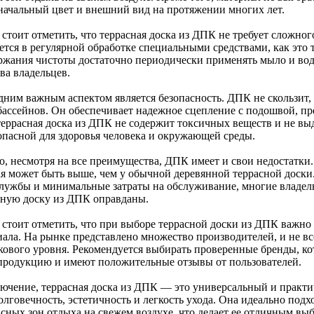
начальный цвет и внешний вид на протяжении многих лет.
стоит отметить, что террасная доска из ДПК не требует сложного
тся в регулярной обработке специальными средствами, как это т
ржания чистоты достаточно периодически применять мыло и вод
ва владельцев.
дним важным аспектом является безопасность. ДПК не скользит, 
 бассейнов. Он обеспечивает надежное сцепление с подошвой, 
 террасная доска из ДПК не содержит токсичных веществ и не вы
зопасной для здоровья человека и окружающей среды.
о, несмотря на все преимущества, ДПК имеет и свои недостатки.
ая может быть выше, чем у обычной деревянной террасной доски
службы и минимальные затраты на обслуживание, многие владел
сную доску из ДПК оправданы.
 стоит отметить, что при выборе террасной доски из ДПК важно
иала. На рынке представлено множество производителей, и не в
кового уровня. Рекомендуется выбирать проверенные бренды, ко
продукцию и имеют положительные отзывы от пользователей.
лючение, террасная доска из ДПК — это универсальный и практи
олговечность, эстетичность и легкость ухода. Она идеально под
асных зон отдыха на свежем воздухе, что делает ее отличным вы