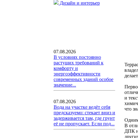
Дизайн и интерьер
07.08.2026
В условиях постоянно
растущих требований к
Терра
комфорту и
владел
энергоэффективности
делае
современных зданий особое
значение...
Первое
отлич
и тек
07.08.2026
химиче
Вода на участке ведёт себя
что зн
предсказуемо: стекает вниз и
задерживается там, где грунт
Одним
её не пропускает. Если под...
В отл
ДПК не
других