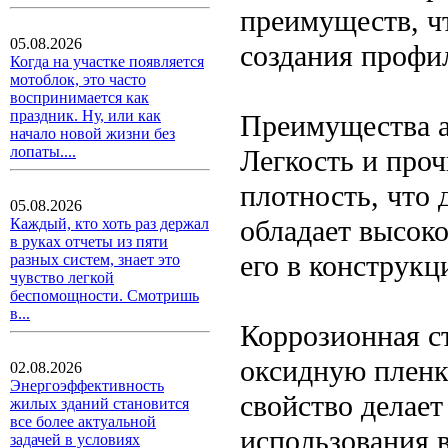
преимуществ, ч
05.08.2026
создания профи
Когда на участке появляется
мотоблок, это часто
воспринимается как
праздник. Ну, или как
Преимущества 
начало новой жизни без
лопаты....
Легкость и про
плотность, что 
05.08.2026
обладает высоко
Каждый, кто хоть раз держал
в руках отчеты из пяти
его в конструкц
разных систем, знает это
чувство легкой
беспомощности. Смотришь
в...
Коррозионная с
оксидную пленк
02.08.2026
Энергоэффективность
свойство делае
жилых зданий становится
все более актуальной
использования 
задачей в условиях