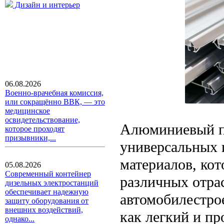
Дизайн и интерьер
06.08.2026
Военно-врачебная комиссия,
или сокращённо ВВК, — это
медицинское
освидетельствование,
Алюминиевый п
которое проходят
призывники,...
универсальных 
материалов, ко
05.08.2026
Современный контейнер
различных отрас
дизельных электростанций
обеспечивает надежную
автомобилестро
защиту оборудования от
внешних воздействий,
как легкий и п
однако...