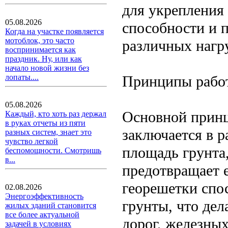
для укрепления
05.08.2026
способности и 
Когда на участке появляется
мотоблок, это часто
различных нагр
воспринимается как
праздник. Ну, или как
начало новой жизни без
Принципы рабо
лопаты....
05.08.2026
Основной принц
Каждый, кто хоть раз держал
в руках отчеты из пяти
заключается в 
разных систем, знает это
чувство легкой
площадь грунта,
беспомощности. Смотришь
в...
предотвращает е
георешетки спо
02.08.2026
Энергоэффективность
грунты, что дел
жилых зданий становится
все более актуальной
дорог, железных
задачей в условиях