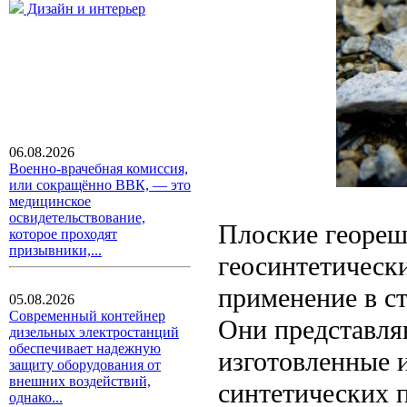
Дизайн и интерьер
06.08.2026
Военно-врачебная комиссия,
или сокращённо ВВК, — это
медицинское
освидетельствование,
Плоские геореш
которое проходят
призывники,...
геосинтетическ
применение в с
05.08.2026
Современный контейнер
Они представля
дизельных электростанций
обеспечивает надежную
изготовленные 
защиту оборудования от
внешних воздействий,
синтетических 
однако...