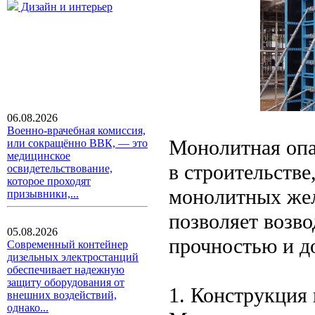
Дизайн и интерьер
06.08.2026
Военно-врачебная комиссия,
Монолитная опа
или сокращённо ВВК, — это
медицинское
в строительстве
освидетельствование,
которое проходят
монолитных жел
призывники,...
позволяет возво
05.08.2026
прочностью и д
Современный контейнер
дизельных электростанций
обеспечивает надежную
защиту оборудования от
1. Конструкция
внешних воздействий,
однако...