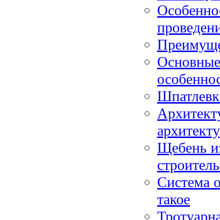
Особенно
проведен
Преимуще
Основные
особенно
Шпатлевк
Архитекту
архитект
Щебень и
строител
Система о
такое
Тротуарн