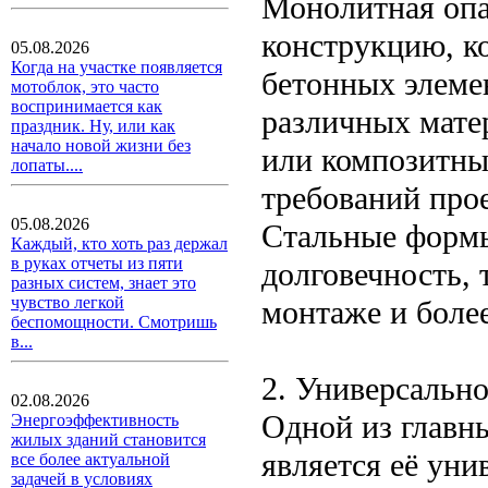
Монолитная опа
конструкцию, к
05.08.2026
Когда на участке появляется
бетонных элеме
мотоблок, это часто
воспринимается как
различных матер
праздник. Ну, или как
начало новой жизни без
или композитны
лопаты....
требований прое
05.08.2026
Стальные формы
Каждый, кто хоть раз держал
в руках отчеты из пяти
долговечность, 
разных систем, знает это
чувство легкой
монтаже и боле
беспомощности. Смотришь
в...
2. Универсальн
02.08.2026
Одной из главн
Энергоэффективность
жилых зданий становится
является её уни
все более актуальной
задачей в условиях