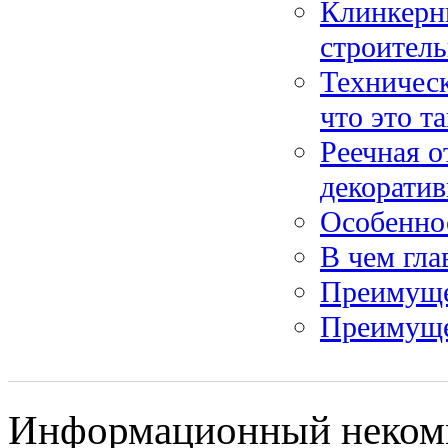
Клинкерн
строител
Техническ
что это т
Реечная о
декорати
Особенно
В чем гл
Преимуще
Преимуще
Информационный некомме