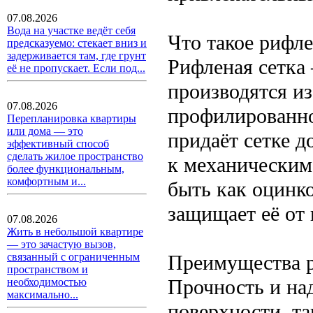
07.08.2026
Вода на участке ведёт себя
Что такое рифле
предсказуемо: стекает вниз и
задерживается там, где грунт
Рифленая сетка 
её не пропускает. Если под...
производятся из
07.08.2026
профилированно
Перепланировка квартиры
или дома — это
придаёт сетке 
эффективный способ
сделать жилое пространство
к механическим
более функциональным,
комфортным и...
быть как оцинк
защищает её от 
07.08.2026
Жить в небольшой квартире
— это зачастую вызов,
Преимущества р
связанный с ограниченным
пространством и
Прочность и на
необходимостью
максимально...
поверхности, та