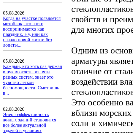
стеклопластико
05.08.2026
свойств и преим
Когда на участке появляется
мотоблок, это часто
для многих прое
воспринимается как
праздник. Ну, или как
начало новой жизни без
лопаты....
Одним из основ
арматуры являет
05.08.2026
Каждый, кто хоть раз держал
отличие от стал
в руках отчеты из пяти
разных систем, знает это
воздействии вл
чувство легкой
беспомощности. Смотришь
стеклопластиков
в...
Это особенно в
02.08.2026
вблизи морских
Энергоэффективность
жилых зданий становится
соли и химичес
все более актуальной
задачей в условиях