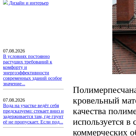
Дизайн и интерьер
07.08.2026
В условиях постоянно
растущих требований к
комфорту и
энергоэффективности
современных зданий особое
значение...
Полимерпесчана
кровельный мате
07.08.2026
Вода на участке ведёт себя
качества полиме
предсказуемо: стекает вниз и
задерживается там, где грунт
используется в 
её не пропускает. Если под...
коммерческих о