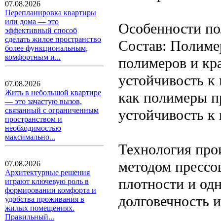
07.08.2026
Перепланировка квартиры
или дома — это
Особенности по
эффективный способ
сделать жилое пространство
Состав: Полимер
более функциональным,
комфортным и...
полимеров и кра
устойчивость к
07.08.2026
Жить в небольшой квартире
как полимеры п
— это зачастую вызов,
связанный с ограниченным
устойчивость к 
пространством и
необходимостью
максимально...
Технология прои
методом прессов
07.08.2026
Архитектурные решения
плотности и од
играют ключевую роль в
формировании комфорта и
долговечность и
удобства проживания в
жилых помещениях.
Правильный...