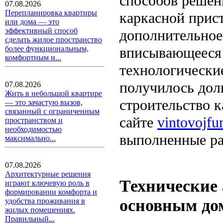
способов решени
07.08.2026
Перепланировка квартиры
каркасной прист
или дома — это
эффективный способ
дополнительное
сделать жилое пространство
вписывающееся 
более функциональным,
комфортным и...
технологически
получилось дол
07.08.2026
Жить в небольшой квартире
строительство 
— это зачастую вызов,
связанный с ограниченным
сайте
vintovojfu
пространством и
необходимостью
выполненные ра
максимально...
07.08.2026
Архитектурные решения
Технические 
играют ключевую роль в
формировании комфорта и
основным до
удобства проживания в
жилых помещениях.
Правильный...