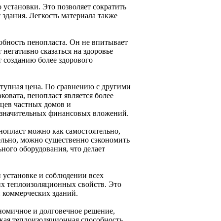
о установки. Это позволяет сократить
 здания. Легкость материала также
бность пенопласта. Он не впитывает
 негативно сказаться на здоровье
т созданию более здорового
ступная цена. По сравнению с другими
овата, пенопласт является более
ьцев частных домов и
 значительных финансовых вложений.
нопласт можно как самостоятельно,
ельно, можно существенно сэкономить
ьного оборудования, что делает
й установке и соблюдении всех
их теплоизоляционных свойств. Это
и коммерческих зданий.
номичное и долговечное решение,
кая теплоизоляционная способность,