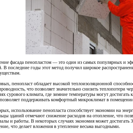
ение фасада пенопластом — это один из самых популярных и э
й. В последние годы этот метод получил широкое распростране
уществам.
рвых, пенопласт обладает высокой теплоизоляционной способно
роводность, что позволяет значительно снизить теплопотери чер
иях сурового климата, где зимние температуры могут достигать
 позволяет поддерживать комфортный микроклимат в помещении,
орых, использование пенопласта способствует экономии на энерг
льцы зданий отмечают снижение расходов на отопление, что позв
иалы и работы. В некоторых случаях экономия может достигать 3
ение, что делает вложения в утепление весьма выгодными.