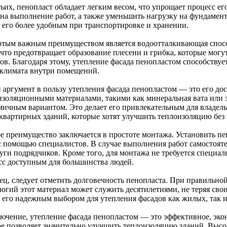
ьих, пенопласт обладает легким весом, что упрощает процесс ег
 на выполнение работ, а также уменьшить нагрузку на фундамент
т его более удобным при транспортировке и хранении.
ртым важным преимуществом является водоотталкивающая спосо
 что предотвращает образование плесени и грибка, которые могут
ов. Благодаря этому, утепление фасада пенопластом способствуе
климата внутри помещений.
 аргумент в пользу утепления фасада пенопластом — это его до
изоляционными материалами, такими как минеральная вата или эк
мичным вариантом. Это делает его привлекательным для владел
квартирных зданий, которые хотят улучшить теплоизоляцию без
е преимущество заключается в простоте монтажа. Установить пе
 с помощью специалистов. В случае выполнения работ самостоят
уги подрядчиков. Кроме того, для монтажа не требуется специал
сс доступным для большинства людей.
ец, следует отметить долговечность пенопласта. При правильно
логий этот материал может служить десятилетиями, не теряя сво
т его надежным выбором для утепления фасадов как жилых, так 
лючение, утепление фасада пенопластом — это эффективное, эко
ое позволяет значительно улучшить теплоизоляцию зданий. Высо