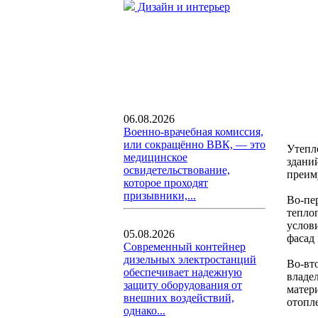
Дизайн и интерьер
06.08.2026
Военно-врачебная комиссия,
или сокращённо ВВК, — это
Утепл
медицинское
здани
освидетельствование,
преим
которое проходят
призывники,...
Во-пе
теплоп
услов
05.08.2026
фасад
Современный контейнер
дизельных электростанций
Во-вт
обеспечивает надежную
владе
защиту оборудования от
матер
внешних воздействий,
отопл
однако...