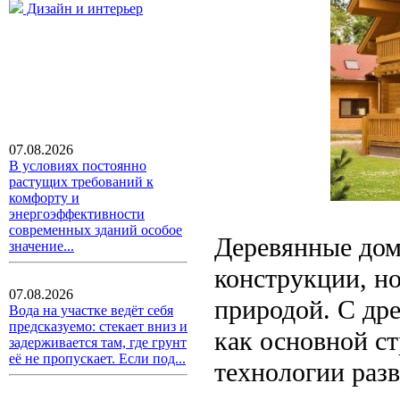
Дизайн и интерьер
07.08.2026
В условиях постоянно
растущих требований к
комфорту и
энергоэффективности
современных зданий особое
Деревянные дом
значение...
конструкции, но
07.08.2026
природой. С др
Вода на участке ведёт себя
предсказуемо: стекает вниз и
как основной ст
задерживается там, где грунт
её не пропускает. Если под...
технологии раз