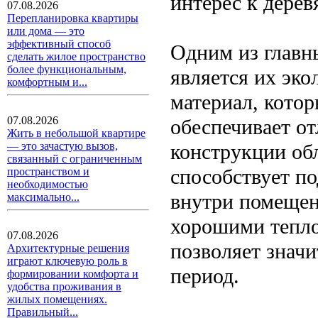
интерес к дерев
07.08.2026
Перепланировка квартиры
или дома — это
эффективный способ
Одним из главн
сделать жилое пространство
более функциональным,
является их эк
комфортным и...
материал, кото
07.08.2026
обеспечивает о
Жить в небольшой квартире
конструкции об
— это зачастую вызов,
связанный с ограниченным
способствует п
пространством и
необходимостью
внутри помещени
максимально...
хорошими тепло
07.08.2026
позволяет знач
Архитектурные решения
играют ключевую роль в
период.
формировании комфорта и
удобства проживания в
жилых помещениях.
Правильный...