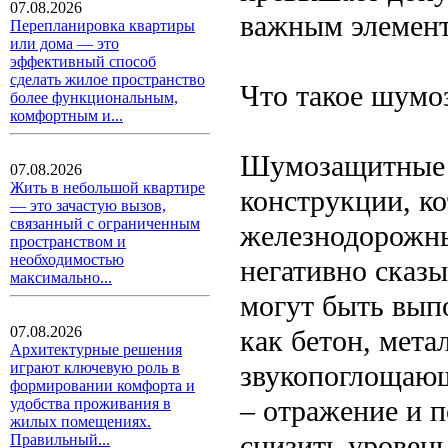
07.08.2026
важным элемент
Перепланировка квартиры
или дома — это
эффективный способ
сделать жилое пространство
Что такое шумо
более функциональным,
комфортным и...
Шумозащитные э
07.08.2026
Жить в небольшой квартире
конструкции, ко
— это зачастую вызов,
связанный с ограниченным
железнодорожны
пространством и
необходимостью
негативно сказы
максимально...
могут быть вып
07.08.2026
как бетон, мета
Архитектурные решения
звукопоглощающ
играют ключевую роль в
формировании комфорта и
– отражение и п
удобства проживания в
жилых помещениях.
снизить уровен
Правильный...