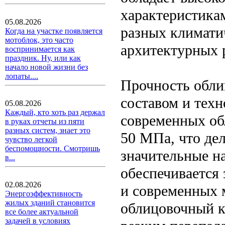
характеристика
05.08.2026
разных климати
Когда на участке появляется
мотоблок, это часто
архитектурных 
воспринимается как
праздник. Ну, или как
начало новой жизни без
лопаты....
Прочность обли
составом и техн
05.08.2026
Каждый, кто хоть раз держал
современных об
в руках отчеты из пяти
разных систем, знает это
50 МПа, что де
чувство легкой
беспомощности. Смотришь
значительные н
в...
обеспечивается 
02.08.2026
и современных 
Энергоэффективность
жилых зданий становится
облицовочный к
все более актуальной
задачей в условиях