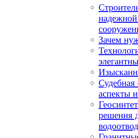
Строитель
надежной 
сооружен
Зачем ну
Технологи
элегантн
Изысканн
Судебная 
аспекты и
Геосинте
решения д
водоотво
Гранитные