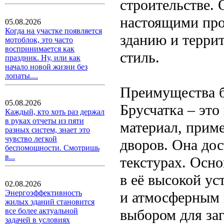
строительстве. 
настоящими про
05.08.2026
Когда на участке появляется
зданию и терри
мотоблок, это часто
воспринимается как
стиль.
праздник. Ну, или как
начало новой жизни без
лопаты....
Преимущества б
05.08.2026
Брусчатка – эт
Каждый, кто хоть раз держал
в руках отчеты из пяти
материал, прим
разных систем, знает это
чувство легкой
дворов. Она дос
беспомощности. Смотришь
в...
текстурах. Осн
в её высокой у
02.08.2026
Энергоэффективность
и атмосферным 
жилых зданий становится
выбором для заг
все более актуальной
задачей в условиях