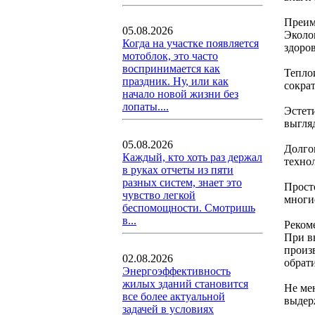
Преим
05.08.2026
Эколо
Когда на участке появляется
здоро
мотоблок, это часто
воспринимается как
Тепло
праздник. Ну, или как
сокра
начало новой жизни без
лопаты....
Эстет
выгляд
05.08.2026
Долго
Каждый, кто хоть раз держал
техно
в руках отчеты из пяти
разных систем, знает это
Просто
чувство легкой
многи
беспомощности. Смотришь
в...
Реком
При в
произ
02.08.2026
обрат
Энергоэффективность
жилых зданий становится
Не ме
все более актуальной
выдер
задачей в условиях