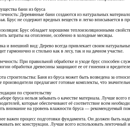
ущества бани из бруса
гичность: Деревянные бани создаются из натуральных материалов
вья. Брус не содержит вредных веществ и легко вписывается в п
изоляция: Брус обладает хорошими теплоизоляционными свойств
тить затраты на отопление, особенно в холодные месяцы.
ика и внешний вид: Дерево всегда привлекает своим натуральны
ит гармонично и стильно как в лесу, так и на дачном участке.
вечность: При правильной обработке и уходе брус способен слу
логии обработки древесины защищают ее от гниения и вредителе
та строительства: Баня из бруса может быть возведена за относи
е производители предлагают готовые комплекты, что значительн
ендации по строительству
ыборе бруса нельзя забывать о качестве материала. Лучше всего
водителей, которые обеспечивают её соответствие всем необход
ить внимание на уровень влажности бруса — рекомендуемый пок
нее важен процесс подготовки фундамента. Он должен быть на
живать вес конструкции. Лучше всего использовать ленточный 