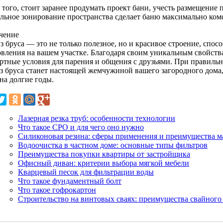
того, стоит заранее продумать проект бани, учесть размещение 
льное зонирование пространства сделает баню максимально ком
чение
з бруса — это не только полезное, но и красивое строение, спос
овления на вашем участке. Благодаря своим уникальным свойства
ртные условия для парения и общения с друзьями. При правильно
из бруса станет настоящей жемчужиной вашего загородного дома
на долгие годы.
Лазерная резка труб: особенности технологии
Что такое СРО и для чего оно нужно
Силиконовая резина: сферы применения и преимущества м
Водоочистка в частном доме: основные типы фильтров
Преимущества покупки квартиры от застройщика
Офисный диван: критерии выбора мягкой мебели
Кварцевый песок для фильтрации воды
Что такое фундаментный болт
Что такое гофрокартон
Строительство на винтовых сваях: преимущества свайного