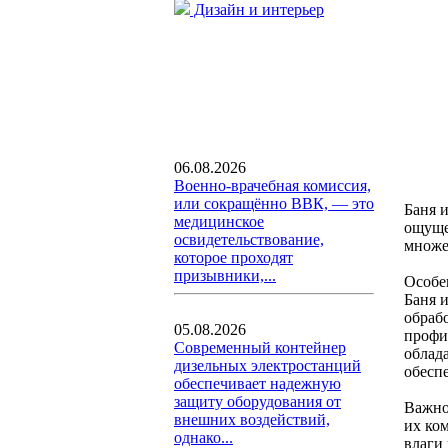
Дизайн и интерьер
06.08.2026
Военно-врачебная комиссия,
или сокращённо ВВК, — это
Баня 
медицинское
ощуще
освидетельствование,
множе
которое проходят
призывники,...
Особе
Баня и
обраб
05.08.2026
профи
Современный контейнер
облад
дизельных электростанций
обесп
обеспечивает надежную
защиту оборудования от
Важно
внешних воздействий,
их ко
однако...
влаги