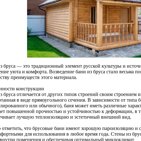
из бруса — это традиционный элемент русской культуры и источ
ние уюта и комфорта. Возведение бани из бруса стало весьма п
ству преимуществ этого материала.
нности конструкции
з бруса отличается от других типов строений своим строением и
отанная в виде прямоугольного сечения. В зависимости от типа 
лированного или обычного), баня может иметь различные хара
ает повышенной прочностью и устойчивостью к деформации, в 
ечивает лучшую теплоизоляцию и эстетичный внешний вид.
 отметить, что брусовые бани имеют хорошую пароизоляцию и сп
мфортными для использования в любое время года. Стены из бру
 внутри помещения и обеспечивая оптимальный микроклимат.