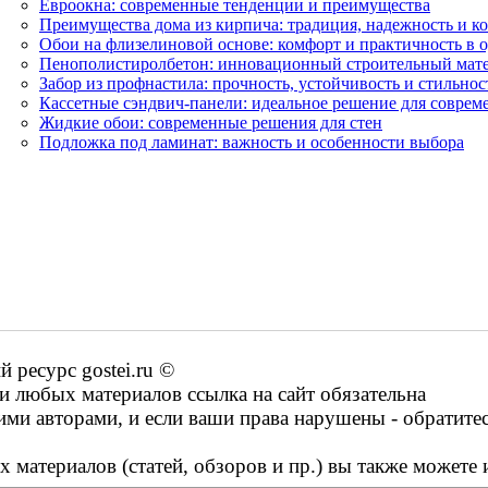
Евроокна: современные тенденции и преимущества
Преимущества дома из кирпича: традиция, надежность и к
Обои на флизелиновой основе: комфорт и практичность в 
Пенополистиролбетон: инновационный строительный мат
Забор из профнастила: прочность, устойчивость и стильнос
Кассетные сэндвич-панели: идеальное решение для соврем
Жидкие обои: современные решения для стен
Подложка под ламинат: важность и особенности выбора
ресурс gostei.ru ©
 любых материалов ссылка на сайт обязательна
ими авторами, и если ваши права нарушены - обратите
 материалов (статей, обзоров и пр.) вы также можете