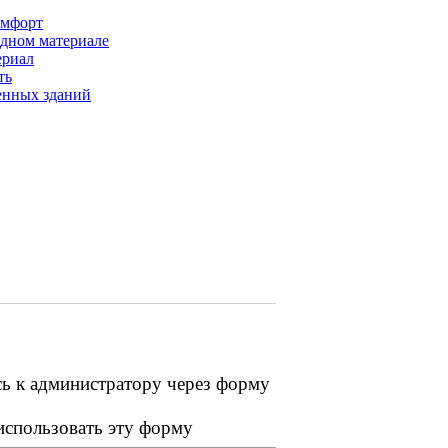
омфорт
одном материале
ериал
ть
енных зданий
сь к администратору через форму
 использовать эту форму