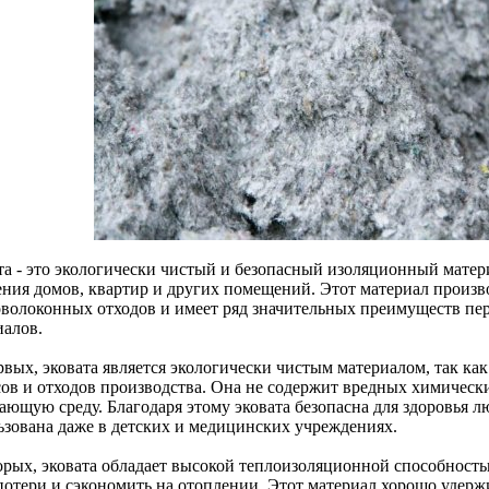
та - это экологически чистый и безопасный изоляционный матери
ения домов, квартир и других помещений. Этот материал произв
оволоконных отходов и имеет ряд значительных преимуществ п
иалов.
рвых, эковата является экологически чистым материалом, так ка
сов и отходов производства. Она не содержит вредных химически
ающую среду. Благодаря этому эковата безопасна для здоровья 
ьзована даже в детских и медицинских учреждениях.
орых, эковата обладает высокой теплоизоляционной способность
потери и сэкономить на отоплении. Этот материал хорошо удерж