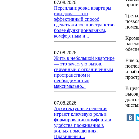
07.08.2026
прони
Перепланировка квартиры
или дома — это
Третье
эффективный способ
позво
сделать жилое пространство
помещ
более функциональным,
комфортным и...
Кроме
насек
обесп
07.08.2026
Жить в небольшой квартире
Еще о
— это зачастую вызов,
погло
связанный с ограниченным
и рабо
пространством и
прост
необходимостью
максимально...
В цело
высок
долго
07.08.2026
чисты
Архитектурные решения
играют ключевую роль в
формировании комфорта и
удобства проживания в
жилых помещениях.
Правильный...