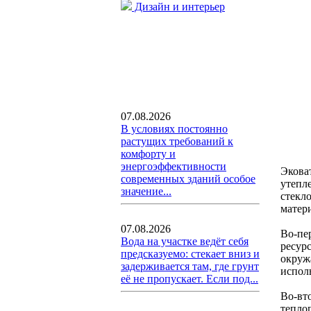
Дизайн и интерьер
07.08.2026
В условиях постоянно
растущих требований к
комфорту и
энергоэффективности
Экова
современных зданий особое
утепл
значение...
стекл
матер
07.08.2026
Во-пе
Вода на участке ведёт себя
ресур
предсказуемо: стекает вниз и
окруж
задерживается там, где грунт
испол
её не пропускает. Если под...
Во-вт
тепло