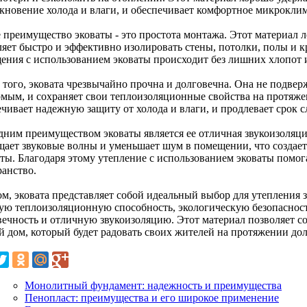
кновение холода и влаги, и обеспечивает комфортное микрокли
 преимущество эковаты - это простота монтажа. Этот материал ле
ляет быстро и эффективно изолировать стены, потолки, полы и к
ения с использованием эковаты происходит без лишних хлопот и
 того, эковата чрезвычайно прочна и долговечна. Она не подвер
омым, и сохраняет свои теплоизоляционные свойства на протяже
ечивает надежную защиту от холода и влаги, и продлевает срок 
дним преимуществом эковаты является ее отличная звукоизоляци
щает звуковые волны и уменьшает шум в помещении, что создае
ты. Благодаря этому утепление с использованием эковаты помога
ранство.
м, эковата представляет собой идеальный выбор для утепления зд
ую теплоизоляционную способность, экологическую безопасность
вечность и отличную звукоизоляцию. Этот материал позволяет с
й дом, который будет радовать своих жителей на протяжении до
Монолитный фундамент: надежность и преимущества
Пенопласт: преимущества и его широкое применение