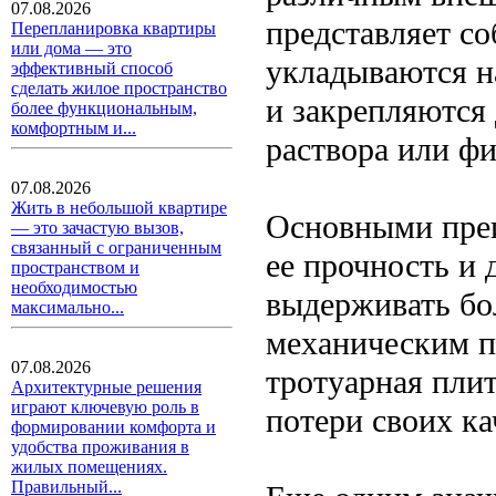
07.08.2026
представляет с
Перепланировка квартиры
или дома — это
укладываются н
эффективный способ
сделать жилое пространство
и закрепляются
более функциональным,
комфортным и...
раствора или фи
07.08.2026
Жить в небольшой квартире
Основными пре
— это зачастую вызов,
связанный с ограниченным
ее прочность и 
пространством и
необходимостью
выдерживать бо
максимально...
механическим п
07.08.2026
тротуарная плит
Архитектурные решения
играют ключевую роль в
потери своих ка
формировании комфорта и
удобства проживания в
жилых помещениях.
Правильный...