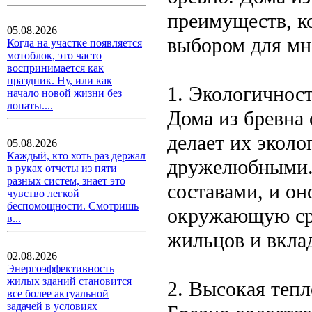
преимуществ, к
05.08.2026
выбором для мн
Когда на участке появляется
мотоблок, это часто
воспринимается как
праздник. Ну, или как
1. Экологичнос
начало новой жизни без
лопаты....
Дома из бревна 
делает их экол
05.08.2026
Каждый, кто хоть раз держал
дружелюбными. 
в руках отчеты из пяти
разных систем, знает это
составами, и он
чувство легкой
беспомощности. Смотришь
окружающую сре
в...
жильцов и вкла
02.08.2026
Энергоэффективность
жилых зданий становится
2. Высокая теп
все более актуальной
задачей в условиях