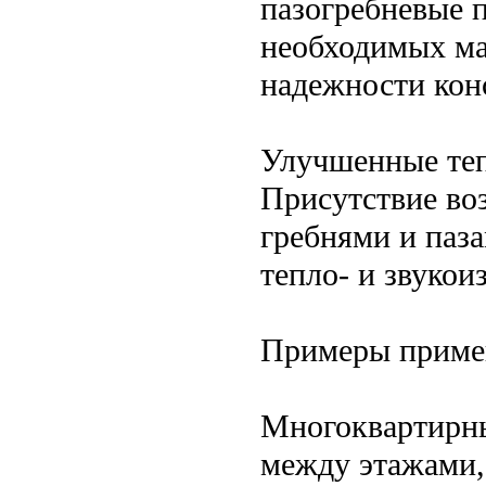
пазогребневые 
необходимых ма
надежности кон
Улучшенные теп
Присутствие во
гребнями и паз
тепло- и звукои
Примеры приме
Многоквартирны
между этажами,