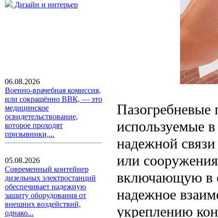
Дизайн и интерьер
06.08.2026
Военно-врачебная комиссия,
или сокращённо ВВК, — это
Пазогребневые 
медицинское
освидетельствование,
используемые в 
которое проходят
призывники,...
надежной связи
или сооружения
05.08.2026
Современный контейнер
включающую в с
дизельных электростанций
обеспечивает надежную
надежное взаим
защиту оборудования от
внешних воздействий,
укреплению кон
однако...