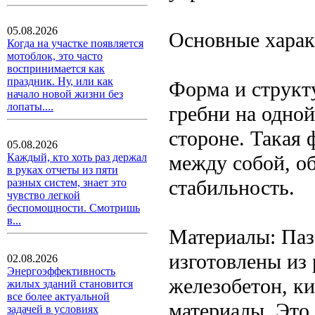
05.08.2026
Основные харак
Когда на участке появляется
мотоблок, это часто
воспринимается как
праздник. Ну, или как
Форма и структ
начало новой жизни без
лопаты....
гребни на одной
стороне. Такая 
05.08.2026
между собой, о
Каждый, кто хоть раз держал
в руках отчеты из пяти
стабильность.
разных систем, знает это
чувство легкой
беспомощности. Смотришь
в...
Материалы: Паз
изготовлены из 
02.08.2026
Энергоэффективность
железобетон, к
жилых зданий становится
все более актуальной
материалы. Это
задачей в условиях