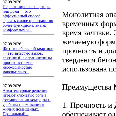
07.08.2026
Перепланировка квартиры
или дома — это
Монолитная опа
эффективный способ
сделать жилое пространство
временных форм
более функциональным,
комфортным и...
время заливки. 
желаемую форму
07.08.2026
прочность и дол
Жить в небольшой квартире
— это зачастую вызов,
твердения бетон
связанный с ограниченным
пространством и
использована п
необходимостью
максимально...
Преимущества 
07.08.2026
Архитектурные решения
играют ключевую роль в
формировании комфорта и
1. Прочность и
удобства проживания в
жилых помещениях.
обеспечивает од
Правильный...