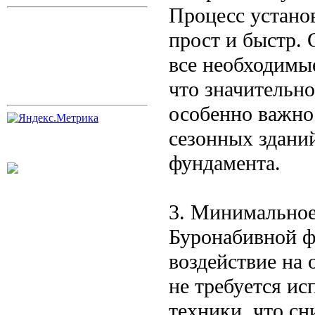
Процесс устано
прост и быстр.
все необходимы
что значительно
особенно важно
сезонных здани
фундамента.
3. Минимальное
Буронабивной ф
воздействие на
не требуется и
техники, что с