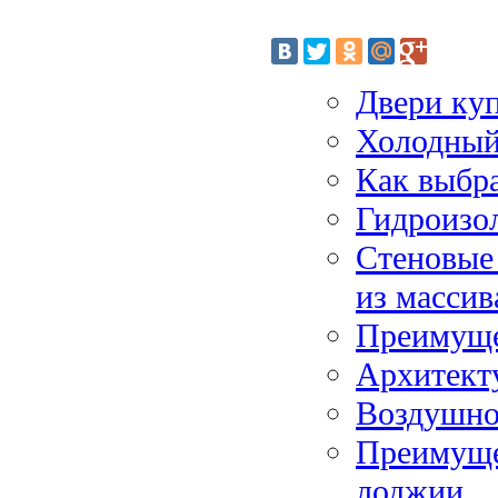
Двери куп
Холодный 
Как выбр
Гидроизо
Стеновые
из массив
Преимуще
Архитекту
Воздушно-
Преимуще
лоджии