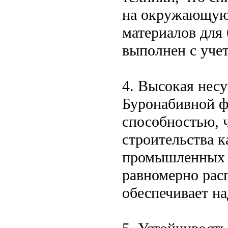
на окружающую 
материалов для
выполнен с уче
4. Высокая нес
Буронабивной ф
способностью, 
строительства 
промышленных 
равномерно расп
обеспечивает н