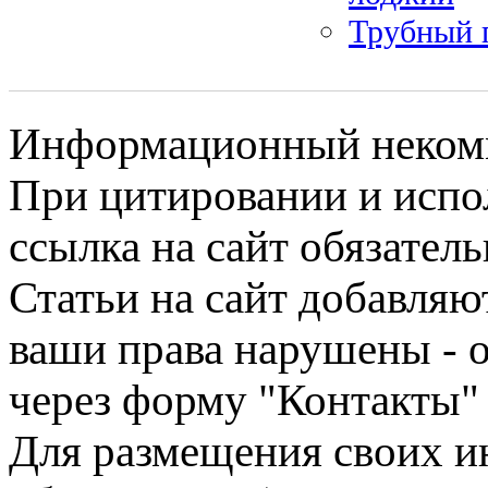
Трубный 
Информационный некомме
При цитировании и испо
ссылка на сайт обязатель
Статьи на сайт добавляю
ваши права нарушены - 
через форму "Контакты"
Для размещения своих ин