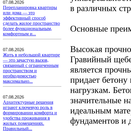
07.08.2026
в различных ст
Перепланировка квартиры
или дома — это
эффективный способ
сделать жилое пространство
Основные преи
более функциональным,
комфортным и...
Высокая прочно
07.08.2026
Жить в небольшой квартире
Гравийный щебе
— это зачастую вызов,
связанный с ограниченным
является прочн
пространством и
необходимостью
придает бетону
максимально...
нагрузкам. Бет
07.08.2026
значительные на
Архитектурные решения
играют ключевую роль в
идеальным матер
формировании комфорта и
удобства проживания в
фундаментов и 
жилых помещениях.
Правильный...