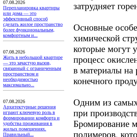
07.08.2026
затрудняет горе
Перепланировка квартиры
или дома — это
эффективный способ
сделать жилое пространство
Основные особе
более функциональным,
комфортным и...
химической стр
которые могут 
07.08.2026
процесс окисле
Жить в небольшой квартире
— это зачастую вызов,
в материалы на 
связанный с ограниченным
пространством и
конечного проду
необходимостью
максимально...
Одним из самых
07.08.2026
Архитектурные решения
при производств
играют ключевую роль в
формировании комфорта и
Бромирование м
удобства проживания в
жилых помещениях.
полимеров, кот
Правильный...