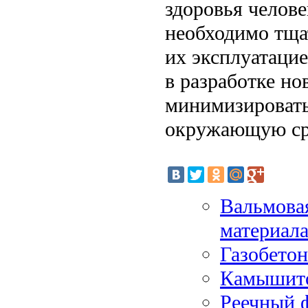
здоровья челов
необходимо тща
их эксплуатацие
в разработке но
минимизировать
окружающую ср
Вальмова
материал
Газобетон
Камышито
Реечный ф