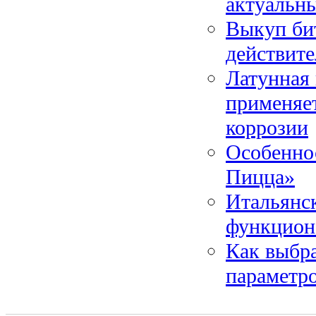
актуальн
Выкуп бит
действит
Латунная 
применяет
коррозии
Особеннос
Пицца»
Итальянс
функцион
Как выбр
параметро