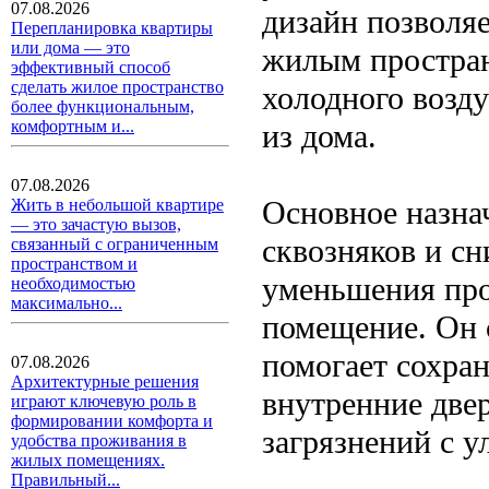
07.08.2026
дизайн позволяе
Перепланировка квартиры
или дома — это
жилым простран
эффективный способ
сделать жилое пространство
холодного возду
более функциональным,
комфортным и...
из дома.
07.08.2026
Основное назна
Жить в небольшой квартире
— это зачастую вызов,
сквозняков и сн
связанный с ограниченным
пространством и
уменьшения про
необходимостью
максимально...
помещение. Он 
помогает сохран
07.08.2026
Архитектурные решения
внутренние двер
играют ключевую роль в
формировании комфорта и
загрязнений с у
удобства проживания в
жилых помещениях.
Правильный...