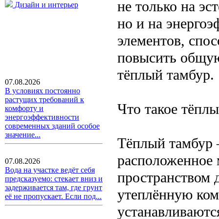
не только на эс
Дизайн и интерьер
но и на энерго
элементов, спо
повысить общую
тёплый тамбур.
07.08.2026
В условиях постоянно
растущих требований к
Что такое тёплы
комфорту и
энергоэффективности
современных зданий особое
значение...
Тёплый тамбур 
расположенное 
07.08.2026
Вода на участке ведёт себя
пространством 
предсказуемо: стекает вниз и
задерживается там, где грунт
утеплённую ком
её не пропускает. Если под...
устанавливаются