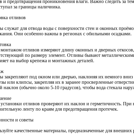
ов и предотвращения проникновения влаги. Важно следить за те
ступал за границы наличника.
овка отливов
ы служат для отвода воды с поверхности стен и оконных проёмо
кания. Они особенно важны в регионах с обильными осадками.
товка
 монтажом отливов измеряют длину оконных и дверных откосов,
етствующий по размеру элемент. Отливы бывают металлическим
лияет на выбор крепежа и монтажных деталей.
аж
ы закрепляют под окном или дверью, наклоняя их немного вниз
зы или клипсы, закрепляя их в заранее просверленные отверстия
 наклон (обычно около 5-10 градусов), чтобы вода стекала наруж
шение
 установки отливов проверяют их наклон и герметичность. При 
нительную ленту по краям для предотвращения протечек.
нности и советы
ьзуйте качественные материалы, предназначенные для внешних р