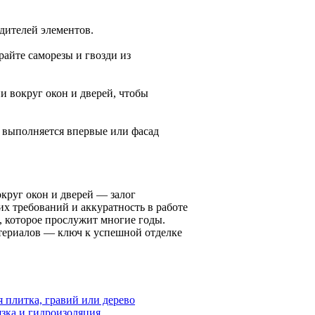
дителей элементов.
айте саморезы и гвозди из
и вокруг окон и дверей, чтобы
 выполняется впервые или фасад
круг окон и дверей — залог
х требований и аккуратность в работе
, которое прослужит многие годы.
териалов — ключ к успешной отделке
я плитка, гравий или дерево
язка и гидроизоляция