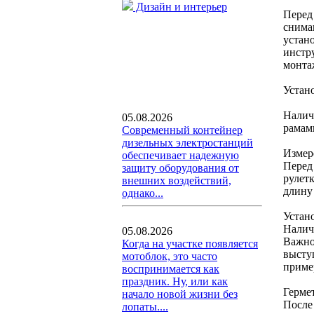
Дизайн и интерьер
Перед
снима
устан
инстр
монта
Устан
Налич
05.08.2026
рамам
Современный контейнер
дизельных электростанций
Измер
обеспечивает надежную
Перед
защиту оборудования от
рулет
внешних воздействий,
длину
однако...
Устан
Налич
05.08.2026
Важно
Когда на участке появляется
высту
мотоблок, это часто
приме
воспринимается как
праздник. Ну, или как
Герме
начало новой жизни без
После
лопаты....