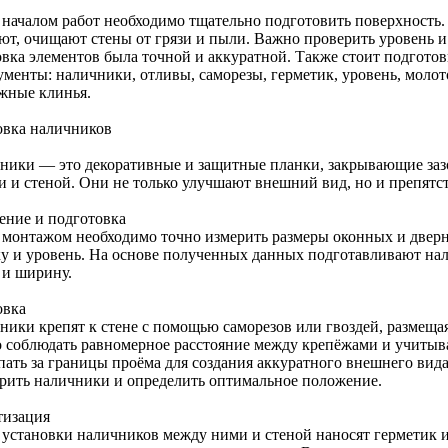
 началом работ необходимо тщательно подготовить поверхность. 
ют, очищают стены от грязи и пыли. Важно проверить уровень и
овка элементов была точной и аккуратной. Также стоит подгото
ументы: наличники, отливы, саморезы, герметик, уровень, молото
жные клинья.
овка наличников
ники — это декоративные и защитные планки, закрывающие за
и и стеной. Они не только улучшают внешний вид, но и препят
ение и подготовка
 монтажом необходимо точно измерить размеры оконных и дверн
ку и уровень. На основе полученных данных подготавливают на
 и ширину.
овка
ники крепят к стене с помощью саморезов или гвоздей, размещая
 соблюдать равномерное расстояние между крепёжами и учитыв
пать за границы проёма для создания аккуратного внешнего вид
рить наличники и определить оптимальное положение.
тизация
 установки наличников между ними и стеной наносят герметик 