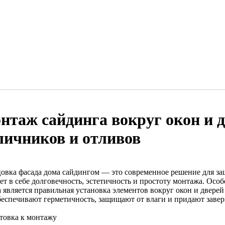
нтаж сайдинга вокруг окон и д
личников и отливов
овка фасада дома сайдингом — это современное решение для за
ает в себе долговечность, эстетичность и простоту монтажа. Ос
а является правильная установка элементов вокруг окон и двер
беспечивают герметичность, защищают от влаги и придают заве
товка к монтажу