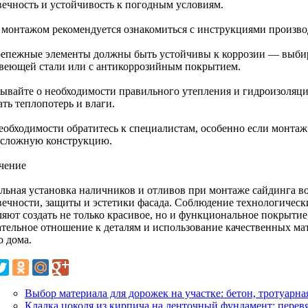
вечность и устойчивость к погодным условиям.
 монтажом рекомендуется ознакомиться с инструкциями произво
репежные элементы должны быть устойчивы к коррозии — выбир
веющей стали или с антикоррозийным покрытием.
бывайте о необходимости правильного утепления и гидроизоляци
ть теплопотерь и влаги.
еобходимости обратитесь к специалистам, особенно если монтаж
 сложную конструкцию.
чение
льная установка наличников и отливов при монтаже сайдинга во
вечности, защиты и эстетики фасада. Соблюдение технологически
ляют создать не только красивое, но и функциональное покрытие
тельное отношение к деталям и использование качественных ма
о дома.
Выбор материала для дорожек на участке: бетон, тротуарна
Кладка цоколя из кирпича на ленточный фундамент: перев