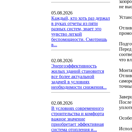
зазор
не вы
05.08.2026
Устан
Каждый, кто хоть раз держал
в руках отчеты из пяти
Отлив
разных систем, знает это
промо
чувство легкой
беспомощности. Смотришь
Подго
в...
Перед
соотв
что в
02.08.2026
Энергоэффективность
Монт
жилых зданий становится
Отлив
все более актуальной
саморе
задачей в условиях
точный
необходимости снижения...
Завер
После
02.08.2026
уплот
В условиях современного
строительства и комфорта
Особе
важное значение
приобретает эффективная
Испол
система отопления и...