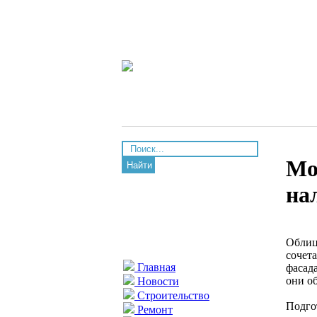
Мо
Найти
на
Облиц
сочет
Главная
фасад
они о
Новости
Строительство
Подго
Ремонт