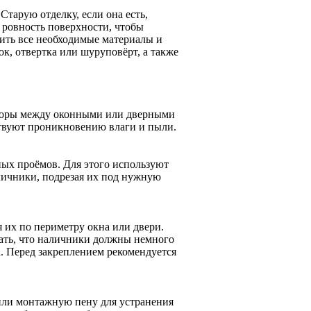
Старую отделку, если она есть,
 ровность поверхности, чтобы
вить все необходимые материалы и
к, отвертка или шуруповёрт, а также
зоры между оконными или дверными
ствуют проникновению влаги и пыли.
ых проёмов. Для этого используют
личники, подрезая их под нужную
 их по периметру окна или двери.
ать, что наличники должны немного
а. Перед закреплением рекомендуется
или монтажную пену для устранения