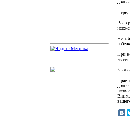
долго
Перед
Все к
нержа
Не за
избежа
При н
имеет
Заклю
Прави
долго
позво
Внима
вашег