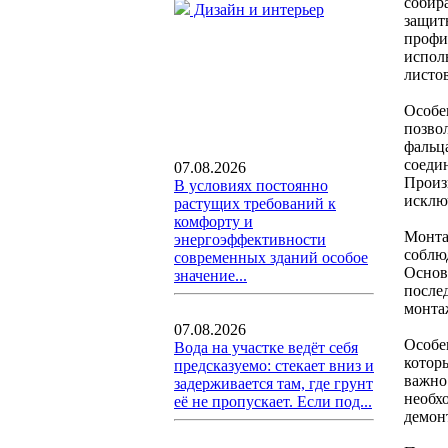
собир
Дизайн и интерьер
защит
профи
испол
листо
Особе
позво
фальц
соеди
07.08.2026
Произ
В условиях постоянно
исклю
растущих требований к
комфорту и
Монта
энергоэффективности
соблю
современных зданий особое
Основ
значение...
после
монта
07.08.2026
Особе
Вода на участке ведёт себя
котор
предсказуемо: стекает вниз и
важно
задерживается там, где грунт
необх
её не пропускает. Если под...
демон