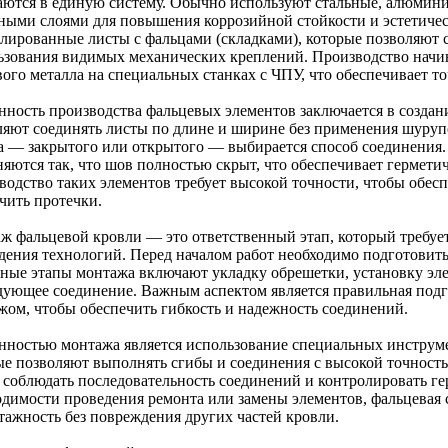
аются в единую систему. Обычно используют стальные, алюмин
ными слоями для повышения коррозийной стойкости и эстетичес
лированные листы с фальцами (складками), которые позволяют с
ьзования видимых механических креплений. Производство начин
вого металла на специальных станках с ЧПУ, что обеспечивает т
нность производства фальцевых элементов заключается в создани
ляют соединять листы по длине и ширине без применения шурупо
а — закрытого или открытого — выбирается способ соединения.
няются так, что шов полностью скрыт, что обеспечивает гермети
водство таких элементов требует высокой точности, чтобы обес
чить протечки.
ж фальцевой кровли — это ответственный этап, который требуе
дения технологий. Перед началом работ необходимо подготовить
ные этапы монтажа включают укладку обрешетки, установку эл
дующее соединение. Важным аспектом является правильная подго
жом, чтобы обеспечить гибкость и надежность соединений.
нностью монтажа является использование специальных инстру
ые позволяют выполнять сгибы и соединения с высокой точность
 соблюдать последовательность соединений и контролировать ге
одимости проведения ремонта или замены элементов, фальцевая 
тажность без повреждения других частей кровли.