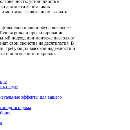
лговечность, устойчивость к
ко для достижения таких
и монтажа, а также использовать
а фальцевой кровли обусловлены ее
Точная резка и профилирование
льный подход при монтаже позволяют
нят свои свойства на десятилетия. В
ний, требующих высокой надежности и
сти и долговечности кровли.
боре
ть с нуля
изуальные эффекты для вашего
агородного дома
аборов
ии