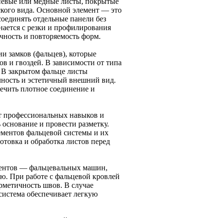
иевые или медные листы, покрытые
кого вида. Основной элемент — это
оединять отдельные панели без
ается с резки и профилирования
очность и повторяемость форм.
и замков (фальцев), которые
в и гвоздей. В зависимости от типа
 В закрытом фальце листы
чность и эстетичный внешний вид.
печить плотное соединение и
т профессиональных навыков и
 основание и провести разметку.
ементов фальцевой системы и их
товка и обработка листов перед
ментов — фальцевальных машин,
ю. При работе с фальцевой кровлей
рметичность швов. В случае
система обеспечивает легкую