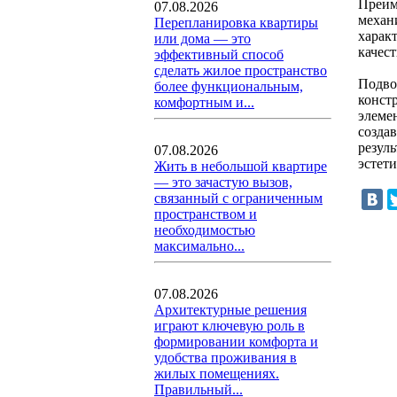
Преим
07.08.2026
механ
Перепланировка квартиры
харак
или дома — это
качес
эффективный способ
сделать жилое пространство
Подво
более функциональным,
конст
комфортным и...
элеме
созда
резул
07.08.2026
эстет
Жить в небольшой квартире
— это зачастую вызов,
связанный с ограниченным
пространством и
необходимостью
максимально...
07.08.2026
Архитектурные решения
играют ключевую роль в
формировании комфорта и
удобства проживания в
жилых помещениях.
Правильный...