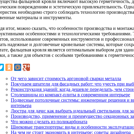
ущества фальцевой кровли включают высокую герметичность, до
ическим повреждениям и эстетическую привлекательность. Одна
теристик необходимо строго соблюдать технологию производства 
твенные материалы и инструменты.
дя итог, можно сказать, что особенности производства и монтаж
руктивными особенностями и технологическими требованиями. 
нтов, использование современных инструментов и профессиона
вать надежные и долговечные кровельные системы, которые сохра
ьтате, фальцевая кровля является оптимальным выбором для зда
ики, а также для объектов с особыми требованиями к герметично
От чего зависит стоимость аргоновой сварки металла
Покупаем шпатели для фасадных работ: что учесть при вы
Реконструкция зданий: когда дешевле переделать, чем строи
Столешницы из компакт-плиты в современном интерьере
Подвесные потолочные системы: инженерные решения и в
интерьера
Люстра для дачи: как выбрать идеальный светильник для з
Производство, применение и преимущество секционных з
Что можно сделать из поликарбоната
Шнековые транспортеры: виды и особенности эксплуатац
На чем не стоит экономить в интерьере: советы дизайнера