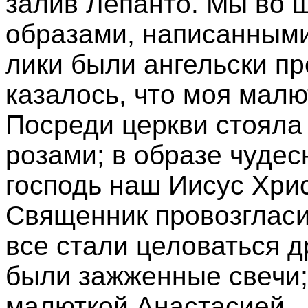
залив Лепанто. Мы во 
образами, написанными
лики были ангельски пр
казалось, что моя малю
Посреди церкви стояла
розами; в образе чуде
господь наш Иисус Хрис
Священник провозгласил
все стали целоваться др
были зажженные свечи; 
малюткой Анастасией.