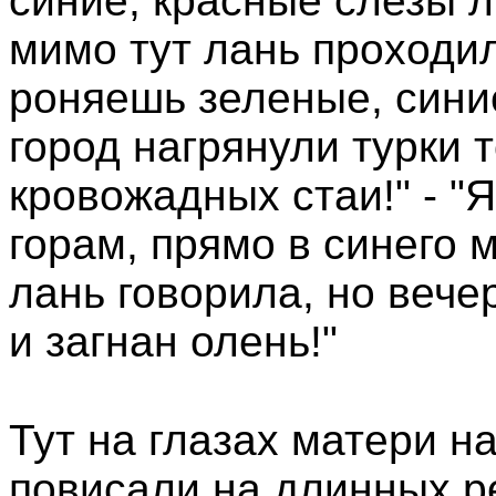
синие, красные слезы л
мимо тут лань проходил
роняешь зеленые, синие
город нагрянули турки т
кровожадных стаи!" - "Я
горам, прямо в синего м
лань говорила, но вечер
и загнан олень!"
Тут на глазах матери н
повисали на длинных р