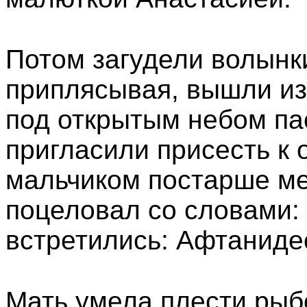
Потом загудели волынки
приплясывая, вышли и
под открытым небом па
пригласили присесть к о
мальчиком постарше ме
поцеловал со словами: 
встретились: Афтанидес
Мать умела плести рыб