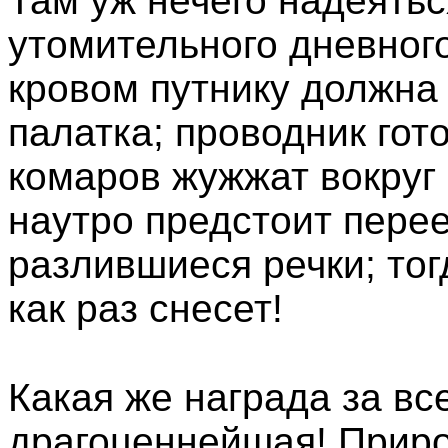
Там уж нечего надеятьс
утомительного дневного
кровом путнику должна
палатка; проводник гот
комаров жужжат вокруг п
наутро предстоит пере
разлившиеся речки; тог
как раз снесет!
Какая же награда за вс
драгоценнейшая! Приро