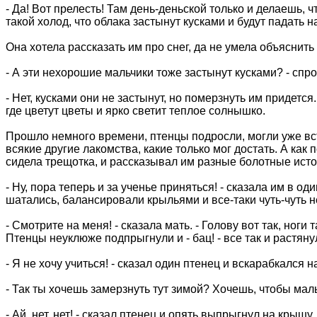
- Да! Вот прелесть! Там день-деньской только и делаешь, ч
такой холод, что облака застынут кусками и будут падать
Она хотела рассказать им про снег, да не умела объяснить
- А эти нехорошие мальчики тоже застынут кусками? - спр
- Нет, кусками они не застынут, но померзнуть им придется
где цветут цветы и ярко светит теплое солнышко.
Прошло немного времени, птенцы подросли, могли уже вст
всякие другие лакомства, какие только мог достать. А ка
сидела трещотка, и рассказывал им разные болотные исто
- Ну, пора теперь и за ученье приняться! - сказала им в 
шатались, балансировали крыльями и все-таки чуть-чуть н
- Смотрите на меня! - сказала мать. - Голову вот так, ноги
Птенцы неуклюже подпрыгнули и - бац! - все так и растян
- Я не хочу учиться! - сказал один птенец и вскарабкался н
- Так ты хочешь замерзнуть тут зимой? Хочешь, чтобы мал
- Ай, нет, нет! - сказал птенец и опять выпрыгнул на крышу.