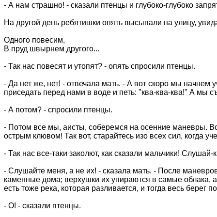
- А нам страшно! - сказали птенцы и глубоко-глубоко запря
На другой день ребятишки опять высыпали на улицу, увида
Одного повесим,
В пруд швырнем другого...
- Так нас повесят и утопят? - опять спросили птенцы.
- Да нет же, нет! - отвечала мать. - А вот скоро мы начне
приседать перед нами в воде и петь: "ква-ква-ква!" А мы съ
- А потом? - спросили птенцы.
- Потом все мы, аисты, соберемся на осенние маневры. Вот
острым клювом! Так вот, старайтесь изо всех сил, когда уч
- Так нас все-таки заколют, как сказали мальчики! Слушай-к
- Слушайте меня, а не их! - сказала мать. - После маневр
каменные дома; верхушки их упираются в самые облака, а 
есть тоже река, которая разливается, и тогда весь берег 
- О! - сказали птенцы.