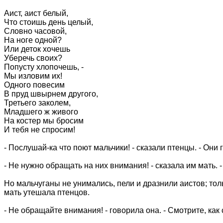
Аист, аист белый,
Что стоишь день целый,
Словно часовой,
На ноге одной?
Или деток хочешь
Уберечь своих?
Попусту хлопочешь, -
Мы изловим их!
Одного повесим
В пруд швырнем другого,
Третьего заколем,
Младшего ж живого
На костер мы бросим
И тебя не спросим!
- Послушай-ка что поют мальчики! - сказали птенцы. - Они г
- Не нужно обращать на них внимания! - сказала им мать. -
Но мальчуганы не унимались, пели и дразнили аистов; толь
мать утешала птенцов.
- Не обращайте внимания! - говорила она. - Смотрите, как 