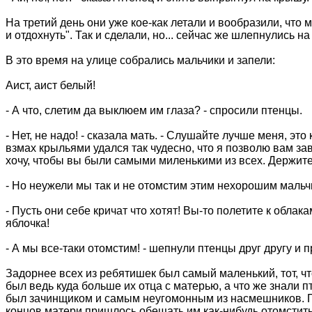
На третий день они уже кое-как летали и вообразили, что 
и отдохнуть". Так и сделали, но... сейчас же шлепнулись 
В это время на улице собрались мальчики и запели:
Аист, аист белый!
- А что, слетим да выклюем им глаза? - спросили птенцы.
- Нет, не надо! - сказала мать. - Слушайте лучше меня, эт
взмах крыльями удался так чудесно, что я позволю вам зав
хочу, чтобы вы были самыми миленькими из всех. Держите
- Но неужели мы так и не отомстим этим нехорошим мальч
- Пусть они себе кричат что хотят! Вы-то полетите к облак
яблочка!
- А мы все-таки отомстим! - шепнули птенцы друг другу и 
Задорнее всех из ребятишек был самый маленький, тот, что
был ведь куда больше их отца с матерью, а что же знали 
был зачинщиком и самым неугомонным из насмешников. Пт
концов матери пришлось обещать им как-нибудь отомстить 