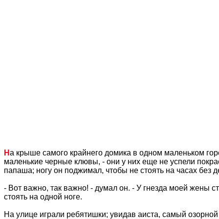
Н
а крыше самого крайнего домика в одном маленьком гор
маленькие черные клювы, - они у них еще не успели покрас
папаша; ногу он поджимал, чтобы не стоять на часах без 
- Вот важно, так важно! - думал он. - У гнезда моей жены 
стоять на одной ноге.
На улице играли ребятишки; увидав аиста, самый озорной 