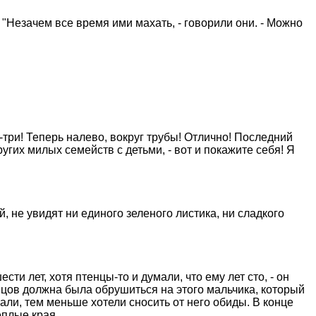
 "Незачем все время ими махать, - говорили они. - Можно
ва-три! Теперь налево, вокруг трубы! Отлично! Последний
угих милых семейств с детьми, - вот и покажите себя! Я
й, не увидят ни единого зеленого листика, ни сладкого
и лет, хотя птенцы-то и думали, что ему лет сто, - он
енцов должна была обрушиться на этого мальчика, который
и, тем меньше хотели сносить от него обиды. В конце
еплые края.