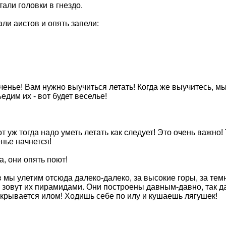
тали головки в гнездо.
ли аистов и опять запели:
м ученье! Вам нужно выучиться летать! Когда же выучитесь, м
едим их - вот будет веселье!
 уж тогда надо уметь летать как следует! Это очень важно! 
енье начнется!
а, они опять поют!
ов мы улетим отсюда далеко-далеко, за высокие горы, за тем
зовут их пирамидами. Они построены давным-давно, так дав
покрывается илом! Ходишь себе по илу и кушаешь лягушек!