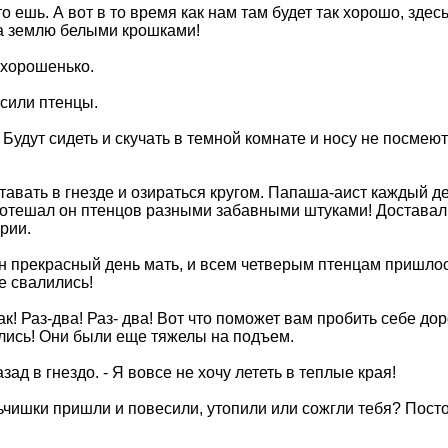
то ешь. А вот в то время как нам там будет так хорошо, здес
 на землю белыми крошками!
 хорошенько.
осили птенцы.
. Будут сидеть и скучать в темной комнате и носу не посмеют
авать в гнезде и озираться кругом. Папаша-аист каждый д
к потешал он птенцов разными забавными штуками! Доставал 
рии.
один прекрасный день мать, и всем четверым птенцам пришло
е свалились!
 так! Раз-два! Раз- два! Вот что поможет вам пробить себе д
улись! Они были еще тяжелы на подъем.
азад в гнездо. - Я вовсе не хочу лететь в теплые края!
ьчишки пришли и повесили, утопили или сожгли тебя? Постой