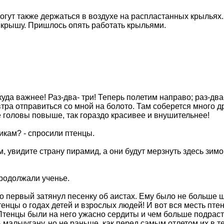
могут также держаться в воздухе на распластанных крыльях.
на крышу. Пришлось опять работать крыльями.
о куда важнее! Раз-два- три! Теперь полетим направо; раз-д
тра отправиться со мной на болото. Там соберется много др
 головы повыше, так гораздо красивее и внушительнее!
икам? - спросили птенцы.
ам, увидите страну пирамид, а они будут мерзнуть здесь зимо
продолжали ученье.
 первый затянул песенку об аистах. Ему было не больше шест
птенцы о годах детей и взрослых людей! И вот вся месть пт
енцы были на него ужасно сердиты и чем больше подрастал
мальчугану, но не раньше, как перед самым отлетом их в т