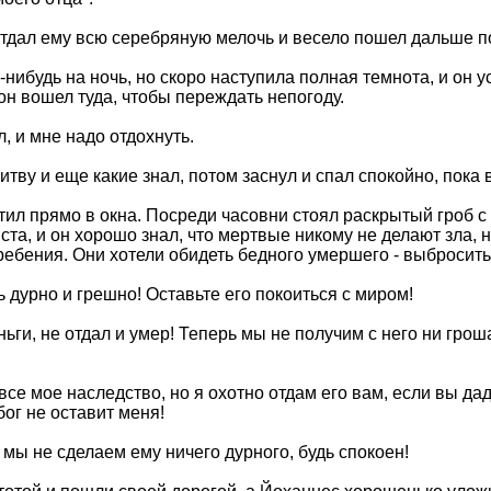
тдал ему всю серебряную мелочь и весело пошел дальше по
-нибудь на ночь, но скоро наступила полная темнота, и он
он вошел туда, чтобы переждать непогоду.
ал, и мне надо отдохнуть.
тву и еще какие знал, потом заснул и спал спокойно, пока 
тил прямо в окна. Посреди часовни стоял раскрытый гроб с
иста, и он хорошо знал, что мертвые никому не делают зла, н
ебения. Они хотели обидеть бедного умершего - выбросить е
ь дурно и грешно! Оставьте его покоиться с миром!
еньги, не отдал и умер! Теперь мы не получим с него ни гроша
о все мое наследство, но я охотно отдам его вам, если вы д
бог не оставит меня!
о, мы не сделаем ему ничего дурного, будь спокоен!