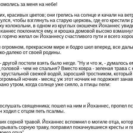
помолись за меня на небе!
х, красивых цветов; они грелись на солнце и качали на вет
улся, чтобы взглянуть на старую церковь, где его крестили
у колокольни, в одном из круглых окошечек Йоханнес увид
оханнес поклонился ему, и крошка домовой высоко взмахнул 
 горячо желал он Йоханнесу счастливого пути и всего хоро
м огромном, прекрасном мире и бодро шел вперед, все дальш
ко-далеко от своей родины.
 другой постели взять было негде. "Ну и что ж, - думалось е
д головой - чем не спальня? Вместо ковра - зеленая трава с
с хрустальной свежей водой, заросший тростником, которы
огромный ночник - месяц; уж этот ночник не подожжет зана
рано утром, когда солнце уже сияло, а птицы пели:
ослушать священника; пошел на ним и Йоханнес, пропел пса
он ходил с отцом петь псалмы.
х сорной травой. Йоханнес вспомнил о могиле отца, котора
вырывать сорную траву, поправил покачнувшиеся кресты и 
моего отца".