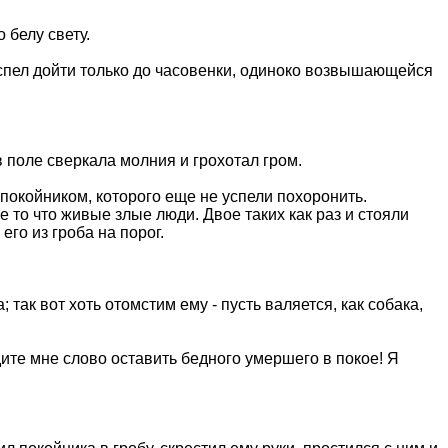
 белу свету.
 успел дойти только до часовенки, одиноко возвышающейся
в поле сверкала молния и грохотал гром.
 покойником, которого еще не успели похоронить.
е то что живые злые люди. Двое таких как раз и стояли
го из гроба на порог.
; так вот хоть отомстим ему - пусть валяется, как собака,
адите мне слово оставить бедного умершего в покое! Я