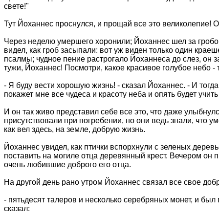
свете!"
Тут Йоханнес проснулся, и прощай все это великолепие! О
Через неделю умершего хоронили; Йоханнес шел за гробом
видел, как гроб засыпали: вот уж виден только один краеш
псалмы; чудное пение растрогало Йоханнеса до слез, он за
тужи, Йоханнес! Посмотри, какое красивое голубое небо - 
- Я буду вести хорошую жизнь! - сказал Йоханнес. - И тогда
покажет мне все чудеса и красоту неба и опять будет учить 
И он так живо представил себе все это, что даже улыбнулс
присутствовали при погребении, но они ведь знали, что ум
как вел здесь, на земле, добрую жизнь.
Йоханнес увидел, как птички вспорхнули с зеленых деревь
поставить на могиле отца деревянный крест. Вечером он п
очень любившие доброго его отца.
На другой день рано утром Йоханнес связал все свое добро
- пятьдесят талеров и несколько серебряных монет, и был 
сказал: