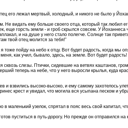
тец его лежал мертвый, холодный, и никого не было у Йоха
. Не видать ему больше своего отца, который так любил ег
ек, еще горсть земли - и гроб скрылся совсем. У Йоханнеса 
плакал, и на душе у него стало полегче. Солнце так привет
там твой отец молится за тебя!"
 я тоже пойду на небо к отцу. Вот будет радость, когда мы о
меня, как учил, бывало, здесь, на земле. Вот будет радость!
я сквозь слезы. Птички, сидевшие на ветвях каштанов, гром
ерший теперь на небе, что у него выросли крылья, куда крас
ев и взвились высоко-высоко, и ему самому захотелось уле
ринес крест и увидал, что могила вся усыпана песком и убр
 в маленький узелок, спрятал в пояс весь свой капитал, чт
готов пуститься в путь-дорогу. Но прежде он отправился на 