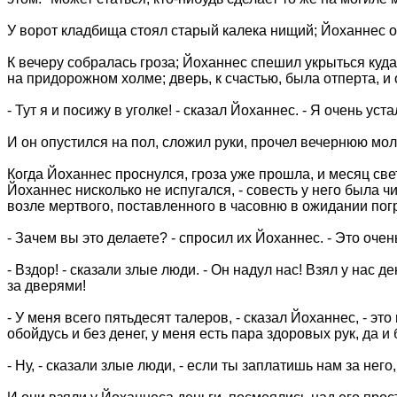
У ворот кладбища стоял старый калека нищий; Йоханнес о
К вечеру собралась гроза; Йоханнес спешил укрыться куда
на придорожном холме; дверь, к счастью, была отперта, и 
- Тут я и посижу в уголке! - сказал Йоханнес. - Я очень уст
И он опустился на пол, сложил руки, прочел вечернюю моли
Когда Йоханнес проснулся, гроза уже прошла, и месяц све
Йоханнес нисколько не испугался, - совесть у него была ч
возле мертвого, поставленного в часовню в ожидании погр
- Зачем вы это делаете? - спросил их Йоханнес. - Это очен
- Вздор! - сказали злые люди. - Он надул нас! Взял у нас д
за дверями!
- У меня всего пятьдесят талеров, - сказал Йоханнес, - эт
обойдусь и без денег, у меня есть пара здоровых рук, да и 
- Ну, - сказали злые люди, - если ты заплатишь нам за нег