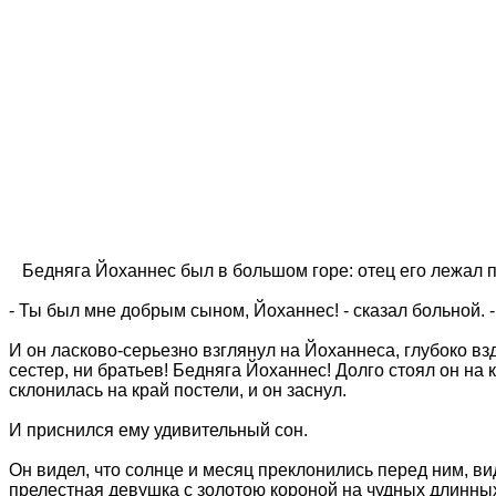
Бедняга Йоханнес был в большом горе: отец его лежал пр
- Ты был мне добрым сыном, Йоханнес! - сказал больной. -
И он ласково-серьезно взглянул на Йоханнеса, глубоко взд
сестер, ни братьев! Бедняга Йоханнес! Долго стоял он на
склонилась на край постели, и он заснул.
И приснился ему удивительный сон.
Он видел, что солнце и месяц преклонились перед ним, ви
прелестная девушка с золотою короной на чудных длинных 