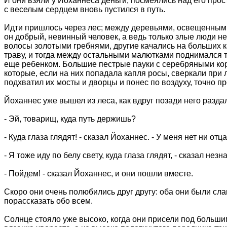
И они взяли у Йоханнеса деньги, посмеялись над его прос
с веселым сердцем вновь пустился в путь.
Идти пришлось через лес; между деревьями, освещенными
он добрый, невинный человек, а ведь только злые люди 
волосы золотыми гребнями, другие качались на больших ка
траву, и тогда между остальными малютками поднимался т
еще ребенком. Большие пестрые пауки с серебряными кор
которые, если на них попадала капля росы, сверкали при 
подхватил их мосты и дворцы и понес по воздуху, точно п
Йоханнес уже вышел из леса, как вдруг позади него разда
- Эй, товарищ, куда путь держишь?
- Куда глаза глядят! - сказал Йоханнес. - У меня нет ни отц
- Я тоже иду по белу свету, куда глаза глядят, - сказал нез
- Пойдем! - сказал Йоханнес, и они пошли вместе.
Скоро они очень полюбились друг другу: оба они были сла
порассказать обо всем.
Солнце стояло уже высоко, когда они присели под большим 