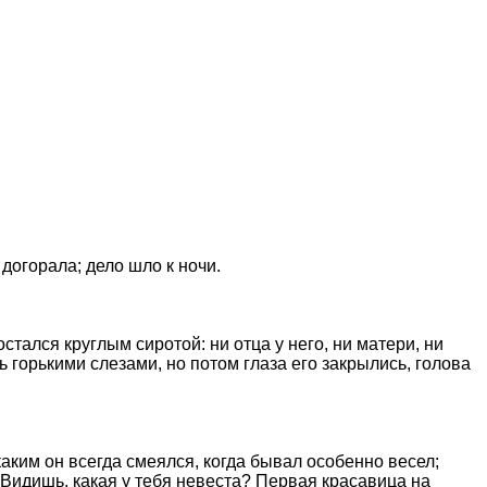
догорала; дело шло к ночи.
стался круглым сиротой: ни отца у него, ни матери, ни
ь горькими слезами, но потом глаза его закрылись, голова
аким он всегда смеялся, когда бывал особенно весел;
"Видишь, какая у тебя невеста? Первая красавица на