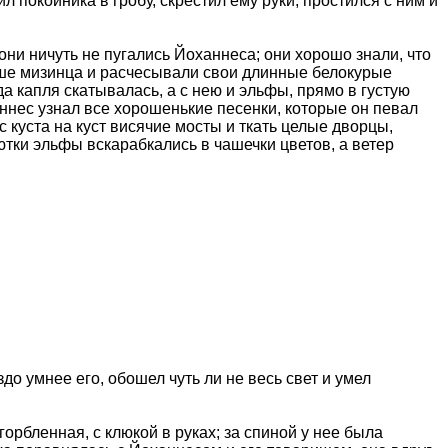
 покойника в гробу, скрестил ему руки, простился с ним и
и ничуть не пугались Йоханнеса; они хорошо знали, что
льше мизинца и расчесывали свои длинные белокурые
а капля скатывалась, а с нею и эльфы, прямо в густую
аннес узнал все хорошенькие песенки, которые он певал
куста на куст висячие мосты и ткать целые дворцы,
ютки эльфы вскарабкались в чашечки цветов, а ветер
о умнее его, обошел чуть ли не весь свет и умел
орбленная, с клюкой в руках; за спиной у нее была