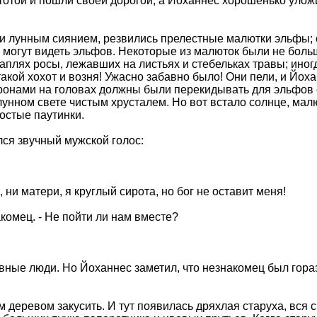
тотой и пошли своей дорогой, а Йоханнес хорошенько уложил
 лунным сиянием, резвились прелестные малютки эльфы; он
не могут видеть эльфов. Некоторые из малюток были не бо
плях росы, лежавших на листьях и стебельках травы; иногд
акой хохот и возня! Ужасно забавно было! Они пели, и Йох
онами на головах должны были перекидывать для эльфов с 
лунном свете чистым хрусталем. Но вот встало солнце, мал
ростые паутинки.
лся звучный мужской голос:
а, ни матери, я круглый сирота, но бог не оставит меня!
накомец. - Не пойти ли нам вместе?
вные люди. Но Йоханнес заметил, что незнакомец был горазд
деревом закусить. И тут появилась дряхлая старуха, вся сг