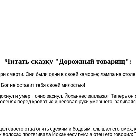
Читать сказку "Дорожный товарищ":
и смерти. Они были одни в своей каморке; лампа на столе 
 Бог не оставит тебя своей милостью!
охнул и умер, точно заснул. Йоханнес заплакал. Теперь он о
 коленях перед кроватью и целовал руки умершего, заливаяс
дел своего отца опять свежим и бодрым, слышал его смех, к
волосах протягивала Йоханнесу руку, а отец его говорил: 