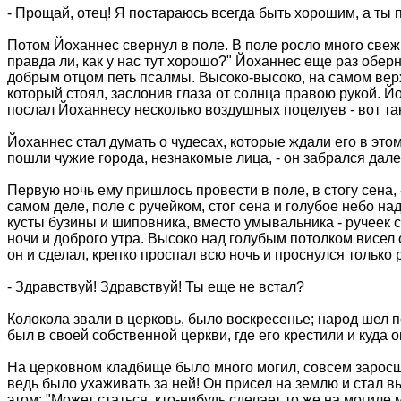
- Прощай, отец! Я постараюсь всегда быть хорошим, а ты 
Потом Йоханнес свернул в поле. В поле росло много свежи
правда ли, как у нас тут хорошо?" Йоханнес еще раз оберн
добрым отцом петь псалмы. Высоко-высоко, на самом верх
который стоял, заслонив глаза от солнца правою рукой. Й
послал Йоханнесу несколько воздушных поцелуев - вот так
Йоханнес стал думать о чудесах, которые ждали его в это
пошли чужие города, незнакомые лица, - он забрался дале
Первую ночь ему пришлось провести в поле, в стогу сена, -
самом деле, поле с ручейком, стог сена и голубое небо на
кусты бузины и шиповника, вместо умывальника - ручеек 
ночи и доброго утра. Высоко над голубым потолком висел 
он и сделал, крепко проспал всю ночь и проснулся только 
- Здравствуй! Здравствуй! Ты еще не встал?
Колокола звали в церковь, было воскресенье; народ шел п
был в своей собственной церкви, где его крестили и куда 
На церковном кладбище было много могил, совсем заросши
ведь было ухаживать за ней! Он присел на землю и стал 
этом: "Может статься, кто-нибудь сделает то же на могиле 