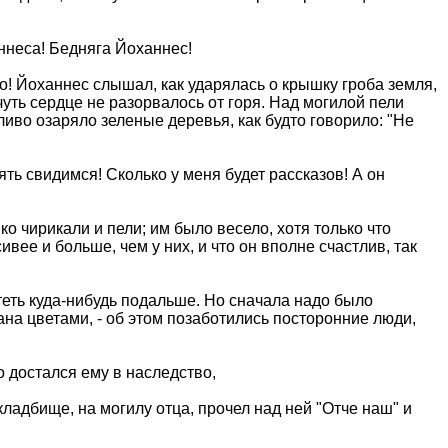
ннеса! Бедняга Йоханнес!
о! Йоханнес слышал, как ударялась о крышку гроба земля,
чуть сердце не разорвалось от горя. Над могилой пели
ливо озаряло зеленые деревья, как будто говорило: "Не
пять свидимся! Сколько у меня будет рассказов! А он
ко чирикали и пели; им было весело, хотя только что
ивее и больше, чем у них, и что он вполне счастлив, так
теть куда-нибудь подальше. Но сначала надо было
ана цветами, - об этом позаботились посторонние люди,
о достался ему в наследство,
кладбище, на могилу отца, прочел над ней "Отче наш" и