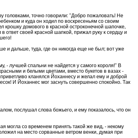
ру головками, точно говорили: "Добро пожаловать! Не
 ребенком и куда он ходил по воскресеньям со своим
ел крошку домового в красной остроконечной шапочке,
в ответ своей красной шапкой, прижал руку к сердцу и
шего!
е и дальше, туда, где он никогда еще не был; вот уже
му, - лучшей спальни не найдется у самого короля!" В
 красными и белыми цветами, вместо букетов в вазах -
й приветливо кланялся Йоханнесу и желал ему и доброй
весок! И Йоханнес мог заснуть совершенно спокойно. Так
лом, послушал слова божьего, и ему показалось, что он
я могла со временем принять такой же вид, - некому
положил на место сорванные ветром венки, думая при