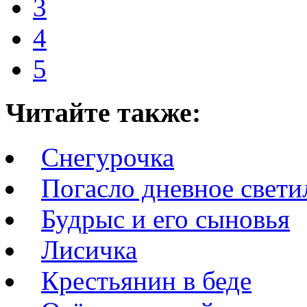
3
4
5
Читайте также:
Снегурочка
Погасло дневное светил
Будрыс и его сыновья
Лисичка
Крестьянин в беде