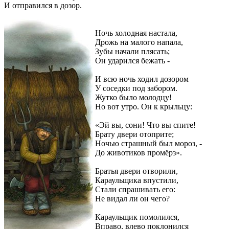
И отправился в дозор.
Ночь холодная настала,
Дрожь на малого напала,
Зубы начали плясать;
Он ударился бежать -
И всю ночь ходил дозором
У соседки под забором.
Жутко было молодцу!
Но вот утро. Он к крыльцу:
«Эй вы, сони! Что вы спите!
Брату двери отоприте;
Ночью страшный был мороз, -
До животиков промёрз».
Братья двери отворили,
Караульщика впустили,
Стали спрашивать его:
Не видал ли он чего?
Караульщик помолился,
Вправо, влево поклонился