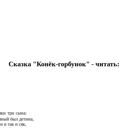
Сказка "Конёк-горбунок" - читать:
ки три сына:
ный был детина,
 и так и сяк,