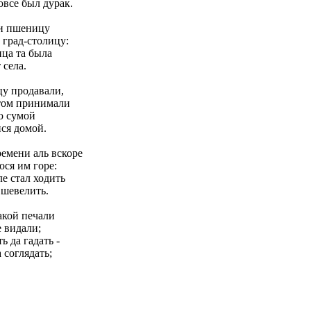
все был дурак.
ли пшеницу
 град-столицу:
ица та была
 села.
у продавали,
том принимали
ю сумой
ся домой.
емени аль вскоре
ся им горе:
ле стал ходить
шевелить.
кой печали
 видали;
 да гадать -
 соглядать;