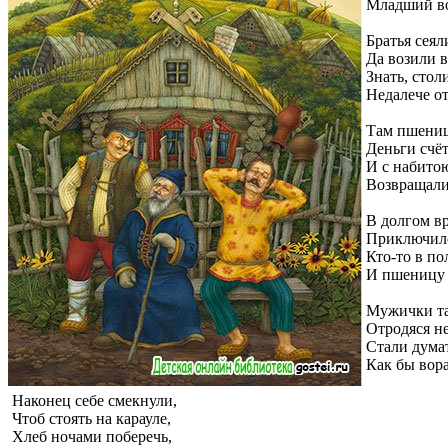
Младший во
Братья сея
Да возили в
Знать, стол
Недалече от
Там пшениц
Деньги счё
И с набито
Возвращали
В долгом вр
Приключило
Кто-то в по
И пшеницу 
Мужички та
Отродяся не
Стали думать
Как бы вора
Наконец себе смекнули,
Чтоб стоять на карауле,
Хлеб ночами поберечь,