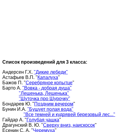
Список произведений для 3 класса:
Андерсен Г.Х.
"Дикие лебеди"
Астафьев В.П. "
Капалуха
"
Бажов П. "
Серебряное копытце
"
Барто А.
"Вовка - добрая душа"
"Лешенька, Лешенька"
"Шуточка про Шурочку"
Бондарев Ю. "
Поздним вечером
"
Бунин И.А.
"Бушует полая вода"
"Все темней и кудрявей березовый лес..."
Гайдар А. "
Голубая чашка
"
Драгунский В. Ю. "
Сверху вниз, наискосок
"
Есенин С. А. "
Черемуха
"