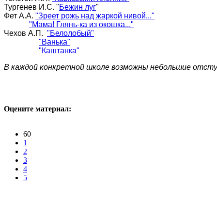
Тургенев И.С. "
Бежин луг
"
Фет А.А.
"Зреет рожь над жаркой нивой..."
"Мама! Глянь-ка из окошка..."
Чехов А.П.
"Белолобый"
"Ванька"
"Каштанка"
В каждой конкретной школе возможны небольшие отступ
Оцените материал:
60
1
2
3
4
5