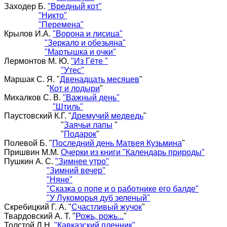
Заходер Б.
"Вредный кот"
"Никто"
"Перемена"
Крылов И.А.
"Ворона и лисица"
"Зеркало и обезьяна"
"Мартышка и очки"
Лермонтов М. Ю.
"Из Гёте "
"Утес"
Маршак С. Я. "
Двенадцать месяцев
"
"
Кот и лодыри
"
Михалков С. В.
"Важный день"
"Штиль"
Паустовский К.Г. "
Дремучий медведь
"
"
Заячьи лапы
"
"
Подарок
"
Полевой Б. "
Последний день Матвея Кузьмина
"
Пришвин М.М.
Очерки из книги "Календарь природы"
Пушкин А. С.
"Зимнее утро"
"Зимний вечер"
"Няне"
"Сказка о попе и о работнике его балде"
"У Лукоморья дуб зеленый"
Скребицкий Г. А. "
Счастливый жучок
"
Твардовский А. Т. "
Рожь, рожь...
"
Толстой Л.Н.
"Кавказский пленник"